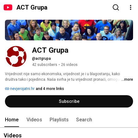
ACT Grupa
ACT Grupa
@actgrupa
42 subscribers
•
26 videos
Vrijednost nije samo ekonomska, vrijednost je i u blagostanju, kako 
društva tako i pojedinca. Naša svrha je tu vrijednost pronaći, omogućiti, 
...more
pomoći da naraste. 
nevjerojatni.hr
and 4 more links
Subscribe
Home
Videos
Playlists
Search
Videos