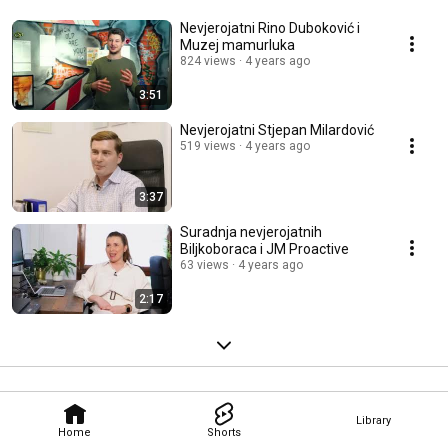
Nevjerojatni Rino Duboković i
Muzej mamurluka
824 views
4 years ago
3:51
Nevjerojatni Stjepan Milardović
519 views
4 years ago
3:37
Suradnja nevjerojatnih
Biljkoboraca i JM Proactive
63 views
4 years ago
2:17
Library
Home
Shorts