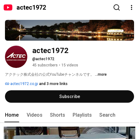
actec1972
actec1972
@actec1972
45 subscribers
•
15 videos
アクテック株式会社の公式YouTubeチャンネルです。 
...more
actec1972.co.jp
and 3 more links
Subscribe
Home
Videos
Shorts
Playlists
Search