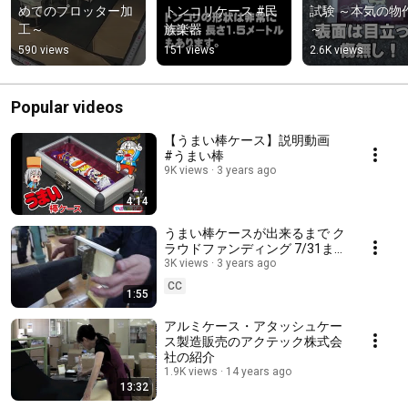
めてのプロッター加
トンコリケース #民
試験 ～本気の物
工～
族楽器
～
590 views
151 views
2.6K views
Popular videos
【うまい棒ケース】説明動画
#うまい棒
9K views
3 years ago
4:14
うまい棒ケースが出来るまで ク
ラウドファンディング 7/31ま
で【本日最終日】
3K views
3 years ago
CC
1:55
アルミケース・アタッシュケー
ス製造販売のアクテック株式会
社の紹介
1.9K views
14 years ago
13:32