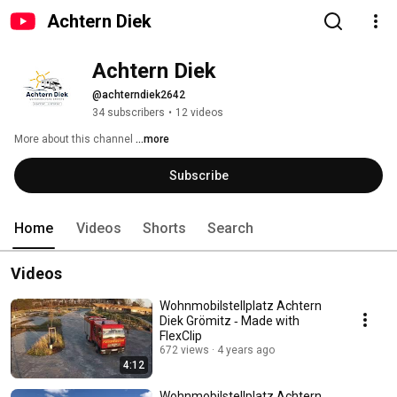
Achtern Diek
Achtern Diek
@achterndiek2642
34 subscribers
•
12 videos
More about this channel
...more
Subscribe
Home
Videos
Shorts
Search
Videos
Wohnmobilstellplatz Achtern
Diek Grömitz ‑ Made with
FlexClip
672 views
4 years ago
4:12
Wohnmobilstellplatz Achtern