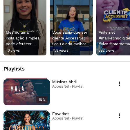
Mesmo uma 
Você sabia que ser 
#internet 
instalação simples 
cliente AccessNet 
#marketingdigital 
pode oferecer 
ficou ainda melhor?
#vivo #internetmo
riscos.
Além de contar com 
#pinheiroma 
40 views
758 views
382 views
a melhor internet
#maranhão 
#baixadamaranh
e
Playlists
Músicas Abril
AccessNet · Playlist
5
Favorites
AccessNet · Playlist