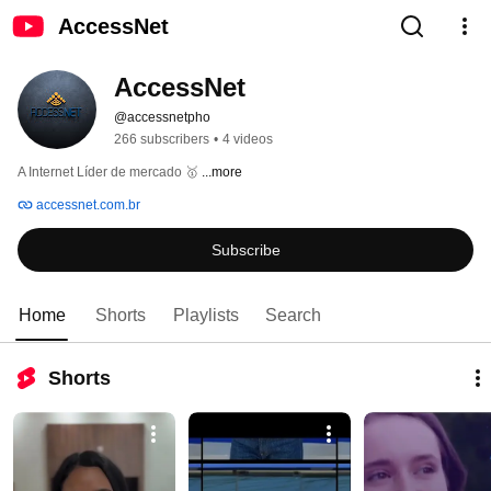
AccessNet
AccessNet
@accessnetpho
266 subscribers
•
4 videos
A Internet Líder de mercado 🥇 
...more
accessnet.com.br
Subscribe
Home
Shorts
Playlists
Search
Shorts