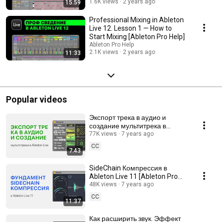
1.6K views
2 years ago
15:59
Professional Mixing in Ableton
Live 12. Lesson 1 — How to
Start Mixing [Ableton Pro Help]
Ableton Pro Help
2.1K views
2 years ago
11:33
Popular videos
Экспорт трека в аудио и
создание мультитрека в
Ableton Live 11 [Ableton Pro
77K views
7 years ago
Help]
CC
7:43
SideChain Компрессия в
Ableton Live 11 [Ableton Pro
Help]
48K views
7 years ago
CC
11:37
Как расширить звук. Эффект