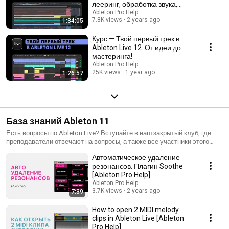
лееринг, обработка звука,
мастеринг.
Ableton Pro Help
7.8K views
2 years ago
1:34:05
Курс — Твой первый трек в
Ableton Live 12. От идеи до
мастеринга!
Ableton Pro Help
25K views
1 year ago
1:26:57
База знаний Ableton 11
Есть вопросы по Ableton Live? Вступайте в наш закрытый клуб, где
преподаватели отвечают на вопросы, а также все участники этого
чата обмениваются опытом —
Автоматическое удаление
https://www.musichelp.ru/subscription/present_ableton_pro_help
резонансов. Плагин Soothe
[Ableton Pro Help]
Ableton Pro Help
3.7K views
2 years ago
7:39
How to open 2 MIDI melody
clips in Ableton Live [Ableton
Pro Help]