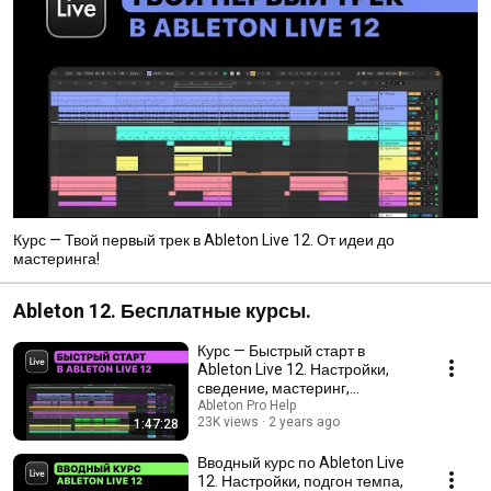
Курс — Твой первый трек в Ableton Live 12. От идеи до
мастеринга!
Ableton 12. Бесплатные курсы.
Курс — Быстрый старт в
Ableton Live 12. Настройки,
сведение, мастеринг,
обработка звука, Drum Rack
Ableton Pro Help
23K views
2 years ago
1:47:28
Вводный курс по Ableton Live
12. Настройки, подгон темпа,