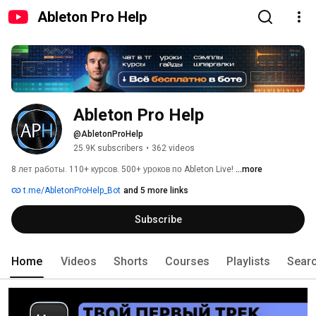
Ableton Pro Help
Ableton Pro Help
@AbletonProHelp
25.9K subscribers
•
362 videos
8 лет работы. 110+ курсов. 500+ уроков по Ableton Live! 
...more
t.me/AbletonProHelp_Bot
and 5 more links
Subscribe
Home
Videos
Shorts
Courses
Playlists
Sear