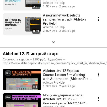
Ableton Pro Help
1.4K views
2 years ago
2:21
A neural network selects
samples for a track [Ableton
Pro Help]
Ableton Pro Help
2.8K views
2 years ago
8:03
Ableton 12. Быстрый старт
Стоимость курсов — 2990 руб. Подробнее —
https://www.abletonprohelp.ru/video_courses/quick_start_in_ableton_live_
Только установили Ableton Live и уже не терпится писать свою музыку?
Ableton Live 12 Express
Эти курсы помогут Вам получить все необходимые знания об основных
функциях секвенсора, закрепить их на практике и приступить к создани
Course. Lesson 8 — Working
своих композиций уже сейчас.
with Automation. [Ableton Pro
Help]
Ableton Pro Help
1.2K views
2 years ago
8:11
Мощные ударные и бас в
Ableton Live 12. Урок 5 —
Ломаный ритм [Ableton Pro
Ableton Pro Help