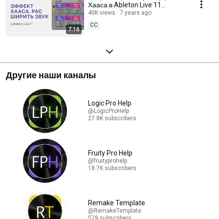
Хааса в Ableton Live 11
[Ableton Pro Help]
40K views
7 years ago
CC
7:16
Другие наши каналы
Logic Pro Help
@LogicProHelp
27.8K subscribers
Fruity Pro Help
@fruityprohelp
18.7K subscribers
Remake Template
@RemakeTemplate
579 subscribers