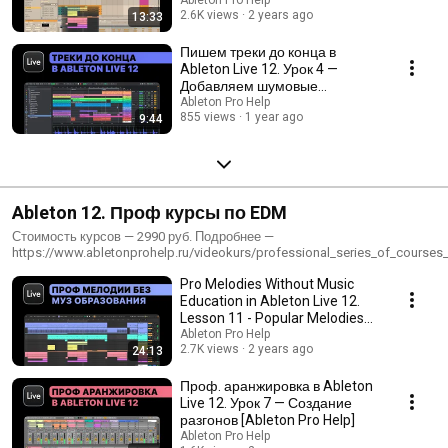
Help]
2.6K views
2 years ago
13:33
Пишем треки до конца в
Ableton Live 12. Урок 4 —
Добавляем шумовые
эффекты FX [Ableton Pro Help]
Ableton Pro Help
855 views
1 year ago
9:44
Ableton 12. Проф курсы по EDM
Стоимость курсов — 2990 руб. Подробнее —
https://www.abletonprohelp.ru/videokurs/professional_series_of_courses_
Мы научим Вас доделывать свои демки до конца! Вы узнаете всё о работе с мелодиями и басом, создании
Pro Melodies Without Music
своих собственных звуков и пресетов, а также научитесь профессионал
музыки. Вы научитесь всему, что необходимо для создания мощных и к
Education in Ableton Live 12.
добьетесь звучания топовых треков и сможете играть их в клубах, а так
Lesson 11 - Popular Melodies
лейблах.
[Ableton Pr...
Ableton Pro Help
2.7K views
2 years ago
24:13
Проф. аранжировка в Ableton
Live 12. Урок 7 — Создание
разгонов [Ableton Pro Help]
Ableton Pro Help