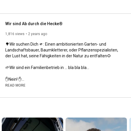
Wir sind Ab durch die Hecke®
1,816 views
2 years ago
🌳Wir suchen Dich 🫵: Einen ambitionierten Garten- und 
Landschaftsbauer, Baumkletterer, oder Pflanzenspezialisten, 
der Lust hat, seine Fähigkeiten in der Natur zu entfalten🌻

🌱Wir sind ein Familienbetrieb in … bla bla bla…

✋Nein! ✋

Wir sind Ab durch die Hecke, das schnellst wachsende 
READ MORE
Gartenbau Start-Up Deutschlands🚀

🤝Zusammen bauen wir nicht nur nur die besten Gärten, 
sondern auch deine Fähigkeiten maßgeblich aus. Dabei 
unterstützt dich das ganze Team🌱

Wir bieten:

🍃Übertarifliche Bezahlung
