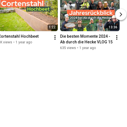
1:22
13:36
Cortenstahl Hochbeet
Die besten Momente 2024 - 
Ab durch die Hecke VLOG 15
2K views
•
1 year ago
635 views
•
1 year ago