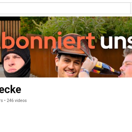
Hecke
rs
•
246 videos