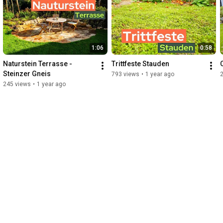
1:06
0:58
Naturstein Terrasse - 
Trittfeste Stauden
Steinzer Gneis
793 views
•
1 year ago
245 views
•
1 year ago