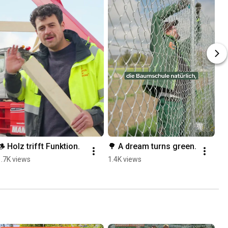
🪵 Holz trifft Funktion.
🌳 A dream turns green.
1.7K views
1.4K views