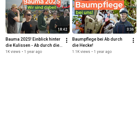
18:42
3:36
Bauma 2025! Einblick hinter 
Baumpflege bei Ab durch 
die Kulissen - Ab durch die 
die Hecke!
Hecke VLOG 16
1K views
•
1 year ago
1.1K views
•
1 year ago