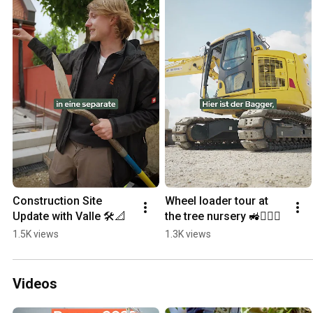
Construction Site 
Wheel loader tour at 
Update with Valle 🛠️📐
the tree nursery 🚜👷🏻‍♂️
1.5K views
1.3K views
Videos