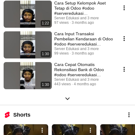
Cara Setup Kelompok Aset
Tetap di Odoo #odoo
#serveredukasi
#odooindonesia #spreadsheets
Server Edukasi and 3 more
97 views
3 months ago
1:22
#akuntansi
Cara Input Transaksi
Pembelian Kendaraan di Odoo
#odoo #serveredukasi
#odooindonesia #akuntansi
Server Edukasi and 3 more
99 views
3 months ago
1:30
Cara Cepat Otomatis
Rekonsiliasi Bank di Odoo
#odoo #serveredukasi
#odooindonesia #akuntansi
Server Edukasi and 3 more
443 views
4 months ago
1:30
Shorts