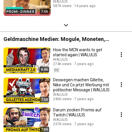
WALULIS
587K views
14 years ago
7:46
Geldmaschine Medien: Mogule, Moneten,
Machenschaften
How the MCN wants to get
started again | WALULIS
WALULIS
274K views
7 years ago
8:46
CC
Deswegen machen Gillette,
Nike und Co jetzt Werbung mit
politischer Message | WALULIS
WALULIS
246K views
7 years ago
7:50
Darum zocken Promis auf
Twitch | WALULIS
WALULIS
237K views
7 years ago
7:09