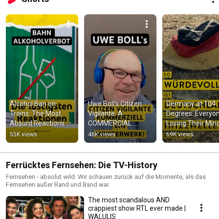
Alcohol Ban on 
Uwe Boll’s Citizen 
Germany at 104 
Trains: The Most 
Vigilante: A 
Degrees: Everyone
Absurd Reactions 🍺
COMMERCIAL 
Losing Their Minds
🚫
Masterpiece 
WALULIS
55K views
46K views
69K views
#UweBoll 
#CitizenVigilante 
#Gaming
Ferrücktes Fernsehen: Die TV-History
Fernsehen - absolut wild. Wir schauen zurück auf die Momente, als das
Fernsehen außer Rand und Band war.
The most scandalous AND
crappiest show RTL ever made |
WALULIS