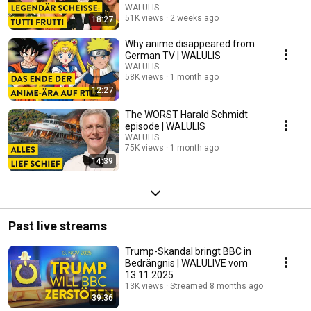
WALULIS
51K views
2 weeks ago
18:27
Why anime disappeared from
German TV | WALULIS
WALULIS
58K views
1 month ago
12:27
The WORST Harald Schmidt
episode | WALULIS
WALULIS
75K views
1 month ago
14:39
Past live streams
Trump-Skandal bringt BBC in
Bedrängnis | WALULIVE vom
13.11.2025
13K views
Streamed 8 months ago
39:36