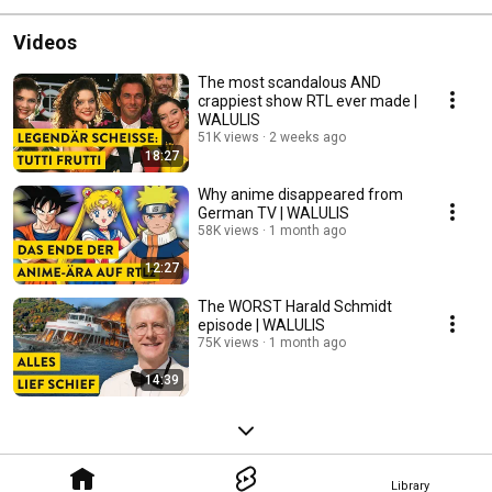
Videos
The most scandalous AND
crappiest show RTL ever made |
WALULIS
51K views
2 weeks ago
18:27
Why anime disappeared from
German TV | WALULIS
58K views
1 month ago
12:27
The WORST Harald Schmidt
episode | WALULIS
75K views
1 month ago
14:39
Library