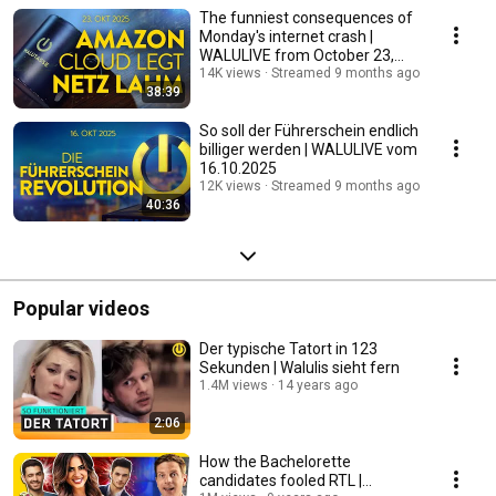
The funniest consequences of
Monday's internet crash |
WALULIVE from October 23,
2025
14K views
Streamed 9 months ago
38:39
So soll der Führerschein endlich
billiger werden | WALULIVE vom
16.10.2025
12K views
Streamed 9 months ago
40:36
Popular videos
Der typische Tatort in 123
Sekunden | Walulis sieht fern
1.4M views
14 years ago
2:06
How the Bachelorette
candidates fooled RTL |