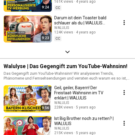
161K views
4 years ago
9:24
CC
Darum ist dein Toaster bald
schlauer als du | WALULIS
STORY SWR3
WALULIS
124K views
4 years ago
9:23
CC
Walulyse | Das Gegengift zum YouTube-Wahnsinn!
Das Gegengift zum YouTube-Wahnsinn! Wir analysieren Trends,
Phänomene und Fernsehsendungen und verraten euch warum es so ist,
wie es ist!
Geil, geiler, Bayern! Der
Freistaat-Wahnsinn im TV
erklärt | WALULIS
WALULIS
228K views
5 years ago
9:56
Ist Big Brother noch zu retten? |
WALULIS
WALULIS
215K views
5 years ago