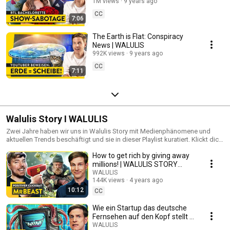
WALULIS
1M views
9 years ago
CC
7:06
The Earth is Flat: Conspiracy
News | WALULIS
992K views
9 years ago
CC
7:11
Walulis Story I WALULIS
Zwei Jahre haben wir uns in Walulis Story mit Medienphänomene und
aktuellen Trends beschäftigt und sie in dieser Playlist kuratiert. Klickt dich
durch ein wohlgereiftes Buffet an Filetstücken im Online-Hack!
How to get rich by giving away
millions! | WALULIS STORY
SWR3
WALULIS
144K views
4 years ago
10:12
CC
Wie ein Startup das deutsche
Fernsehen auf den Kopf stellt |
WALULIS STORY SWR3
WALULIS