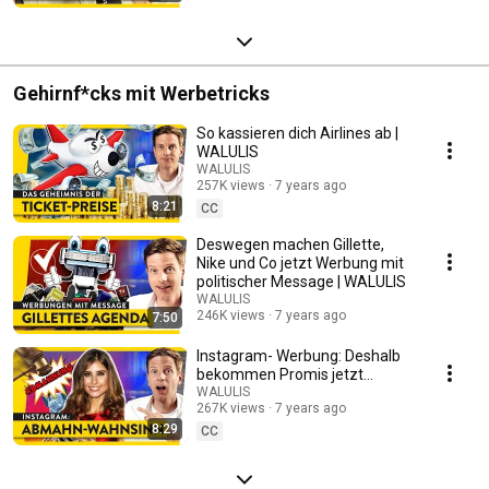
Gehirnf*cks mit Werbetricks
So kassieren dich Airlines ab |
WALULIS
WALULIS
257K views
7 years ago
8:21
CC
Deswegen machen Gillette,
Nike und Co jetzt Werbung mit
politischer Message | WALULIS
WALULIS
246K views
7 years ago
7:50
Instagram- Werbung: Deshalb
bekommen Promis jetzt
Abmahnungen | WALULIS
WALULIS
267K views
7 years ago
8:29
CC