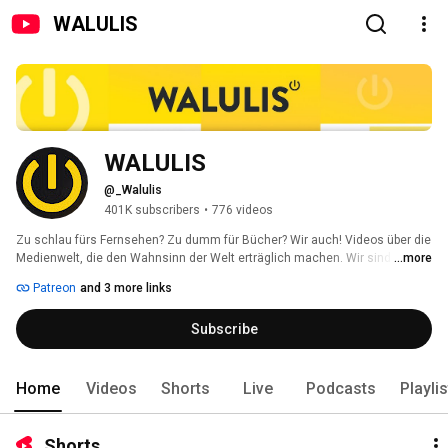
WALULIS
WALULIS
@_Walulis
401K subscribers
•
776 videos
Zu schlau fürs Fernsehen? Zu dumm für Bücher? Wir auch! Videos über die 
Medienwelt, die den Wahnsinn der Welt erträglich machen. Wir sind deine 
...more
Medikamentenausgabe im Irrenhaus Internet. 
Patreon
and 3 more links
Subscribe
Home
Videos
Shorts
Live
Podcasts
Playli
Shorts