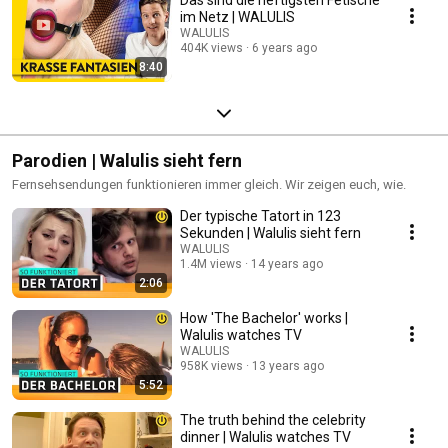
Das sind die heftigsten Fetische
im Netz | WALULIS
WALULIS
404K views
6 years ago
8:40
Parodien | Walulis sieht fern
Fernsehsendungen funktionieren immer gleich. Wir zeigen euch, wie.
Der typische Tatort in 123
Sekunden | Walulis sieht fern
WALULIS
1.4M views
14 years ago
2:06
How 'The Bachelor' works |
Walulis watches TV
WALULIS
958K views
13 years ago
5:52
The truth behind the celebrity
dinner | Walulis watches TV