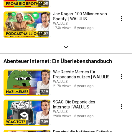
11:58
Joe Rogan: 100 Millionen von
Spotify! | WALULIS
WALULIS
174K views
5 years ago
11:07
Abenteuer Internet: Ein Überlebenshandbuch
Wie Rechte Memes für
Propaganda nutzen | WALULIS
WALULIS
217K views
6 years ago
7:19
9GAG: Die Deponie des
Internets | WALULIS
WALULIS
298K views
6 years ago
7:09