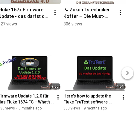
Fluke 167x Firmware 
🔧 Zukunftstechniker 
Update - das darfst du 
Koffer – Die Must-
nicht verpassen ⚡ 
Have Tools für Profis! 
827 views
306 views
#shorts #fluke 
#werkzeug #tools 
#update
#shorts
9:05
4:51
Firmware Update 1.2.0 für 
Here's how to update the 
das Fluke 1674 FC – What’s 
Fluke TruTest software 
new? 🚀🧑🏻‍💻
correctly! 🧑🏻‍💻
535 views
•
5 months ago
883 views
•
9 months ago