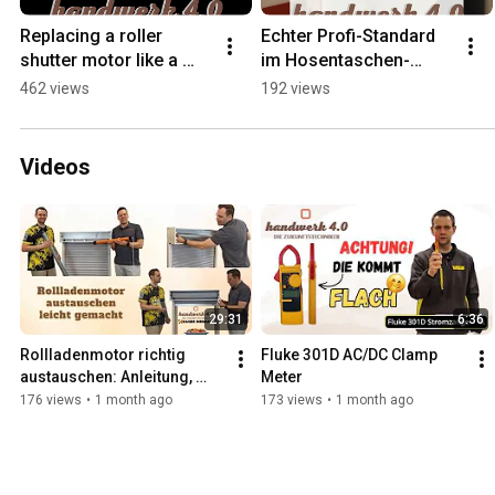
Replacing a roller 
Echter Profi-Standard 
shutter motor like a 
im Hosentaschen-
pro! 🛠️ #shorts 
Format! ⚡ Das neue 
462 views
192 views
#KaiserNienhaus 
Fluke 301 💪 #shorts 
#RollerShutterMotor
#Fluke #Fluke301D
Videos
29:31
6:36
Rollladenmotor richtig 
Fluke 301D AC/DC Clamp 
austauschen: Anleitung, 
Meter
Rollladenwellen-Check & 
176 views
•
1 month ago
173 views
•
1 month ago
Motorauswahl