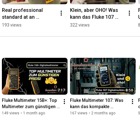
Real professional 
Klein, aber OHO! Was 
standard at an 
kann das Fluke 107 
affordable price!💪 
Multimeter? #shorts 
193 views
322 views
What can the Fluke 
#fluke107 #fluke
15B+ multimeter do? 
#short...
7:17
8:50
Fluke Multimeter 15B+: Top 
Fluke Multimeter 107: Was 
Multimeter zum günstigen 
kann das kompakte 
Preis! (Lieferumfang & alle 
Digitalmultimeter? 
149 views
•
1 month ago
167 views
•
2 months ago
Messungen)
(Lieferumfang & alle 
Messungen)