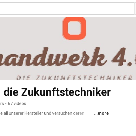
 die Zukunftstechniker
rs
•
67 videos
 all unserer Hersteller und versuchen deren 
...more
inko, Beha-Amprobe, Delta Dore, Etherma, FLUKE , 
macher, SCHILL, Schultze-RiRo, SRB Industrie 