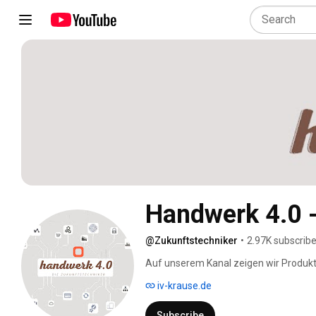
Handwerk 4.0 -
@Zukunftstechniker
•
2.97K subscribe
Auf unserem Kanal zeigen wir Produkte
Produkteigenschaften vorzustellen: Br
iv-krause.de
HAUPA, Helios, i-ALARMSYSTEME, Rade
Electronic, Wood's. 
Subscribe