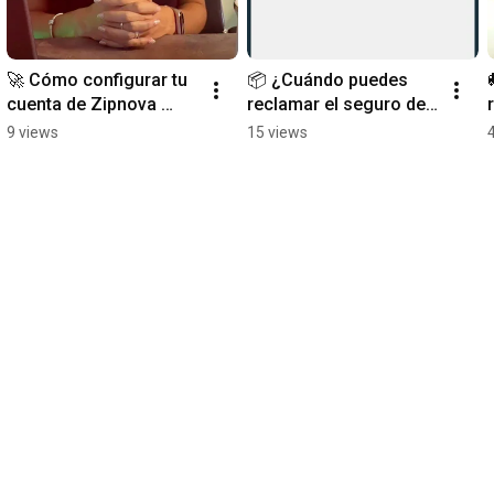
🚀 Cómo configurar tu 
📦 ¿Cuándo puedes 
cuenta de Zipnova 
reclamar el seguro de 
paso a paso
un envío? | Zipnova
9 views
15 views