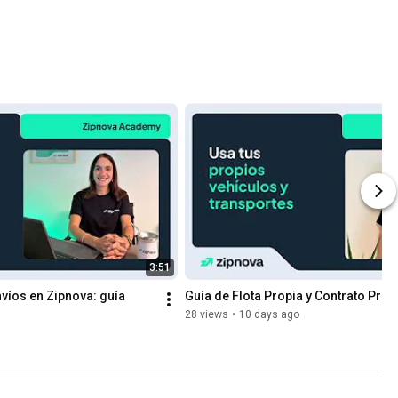
3:51
íos en Zipnova: guía 
Guía de Flota Propia y Contrato Prop
28 views
•
10 days ago