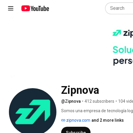
Zipnova
@Zipnova
•
412 subscribers
•
104 vid
Somos una empresa de tecnología logís
soluciones de gestión personalizadas. 
zipnova.com
and 2 more links
Subscribe