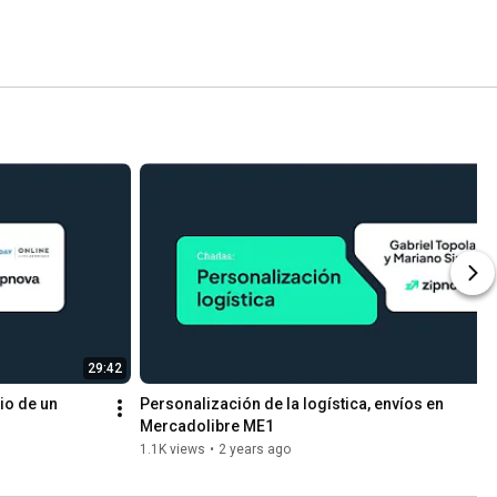
29:42
5
io de un 
Personalización de la logística, envíos en 
Mercadolibre ME1
1.1K views
•
2 years ago