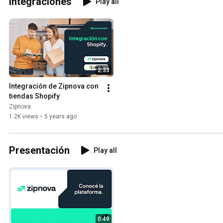
Integraciones
Play all
2:33
Integración de Zipnova con 
tiendas Shopify
Zipnova
1.2K views
•
5 years ago
Presentación
Play all
0:49