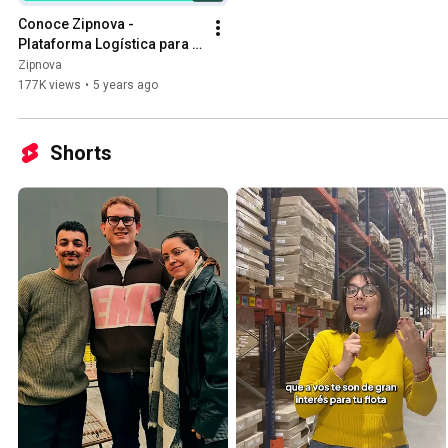
Conoce Zipnova - 
Plataforma Logística para 
E-commerce
Zipnova
177K views
•
5 years ago
Shorts