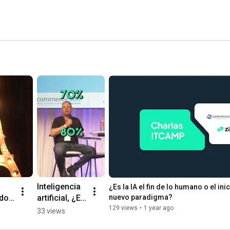
Inteligencia 
¿Es la IA el fin de lo humano o el inic
do 
artificial, ¿El 
nuevo paradigma?
s 
inicio de un 
129 views
•
1 year ago
33 views
os 
nuevo 