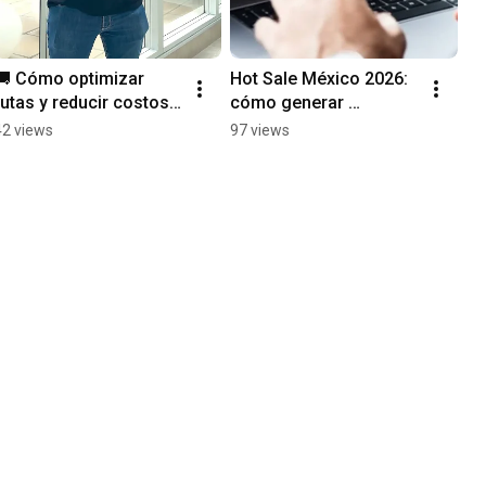
🚚 Cómo optimizar 
Hot Sale México 2026: 
rutas y reducir costos 
cómo generar 
de transporte | Zipnova 
confianza y vender 
42 views
97 views
Rutas
más online 🇲🇽