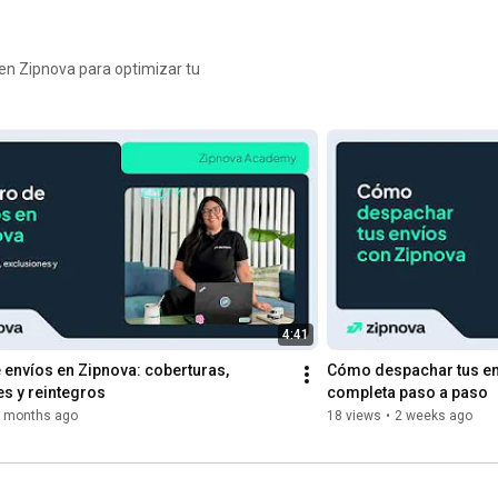
 
paradigma?. 
el 
#inteligencia
ce 
artificial  
 en Zipnova para optimizar tu
ina 
#ecommerc
e
4:41
envíos en Zipnova: coberturas, 
Cómo despachar tus env
s y reintegros
completa paso a paso
 months ago
18 views
•
2 weeks ago