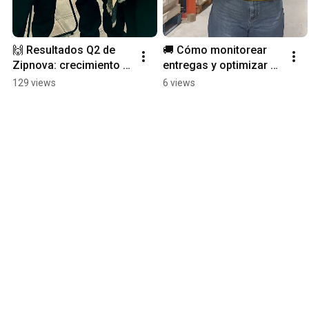
🙌 Resultados Q2 de 
🚚 Cómo monitorear 
Zipnova: crecimiento y 
entregas y optimizar 
trabajo en equipo
rutas en tiempo real
129 views
6 views