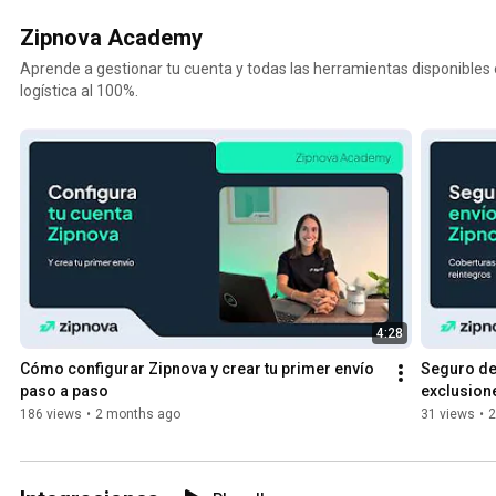
clientes y
colegas d
Zipnova Academy
Ecommer
Aprende a gestionar tu cuenta y todas las herramientas disponibles
en Argent
logística al 100%.
🚀🍹
4:28
Cómo configurar Zipnova y crear tu primer envío 
Seguro de 
paso a paso
exclusione
186 views
•
2 months ago
31 views
•
2