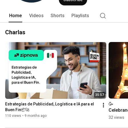
Home
Videos
Shorts
Playlists
Charlas
35:57
🥳
Estrategías de Publicidad, Logística e IA para el 
Celebran
Buen Fin📦🚀
los logro
110 views
•
9 months ago
32 views
de nuestr