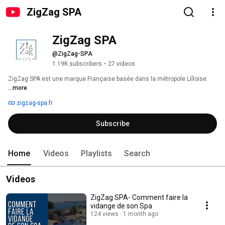
ZigZag SPA
ZigZag SPA
@ZigZag-SPA
1.19K subscribers
•
27 videos
ZigZag SPA est une marque Française basée dans la métropole Lilloise. 
...more
zigzag-spa.fr
Subscribe
Home
Videos
Playlists
Search
Videos
ZigZag SPA- Comment faire la
vidange de son Spa
124 views
1 month ago