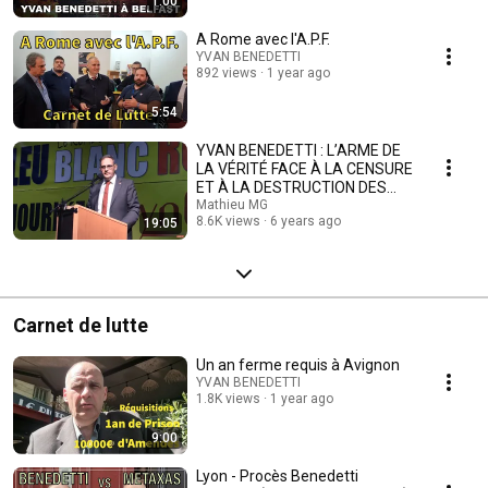
1:00
A Rome avec l'A.P.F.
YVAN BENEDETTI
892 views
1 year ago
5:54
YVAN BENEDETTI : L’ARME DE
LA VÉRITÉ FACE À LA CENSURE
ET À LA DESTRUCTION DES
NATIONS
Mathieu MG
8.6K views
6 years ago
19:05
Carnet de lutte
Un an ferme requis à Avignon
YVAN BENEDETTI
1.8K views
1 year ago
9:00
Lyon - Procès Benedetti