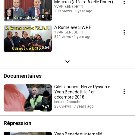
Metaxas (affaire Axelle Dorier)
YVAN BENEDETTI
2.1K views
1 year ago
15:11
A Rome avec l'A.P.F.
YVAN BENEDETTI
892 views
1 year ago
5:54
Documentaires
Gilets jaunes : Hervé Ryssen et
Yvan Benedetti le 1er
décembre 2018
berbere2souche
23K views
7 years ago
7:47
Répression
Yvan Benedetti interpellé