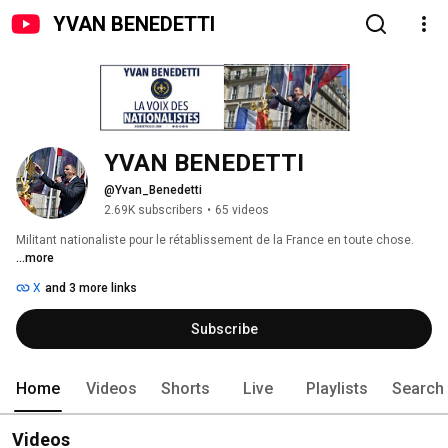
YVAN BENEDETTI
YVAN BENEDETTI
@Yvan_Benedetti
2.69K subscribers
•
65 videos
Militant nationaliste pour le rétablissement de la France en toute chose. 
...more
X
and 3 more links
Subscribe
Home
Videos
Shorts
Live
Playlists
Search
Videos