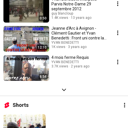
Parvis Notre-Dame 29
septembre 2012
guy blancloup
1.4K views
13 years ago
0:50
Jeanne d'Arc à Avignon -
Clément Gautier et Yvan
Benedetti : Front uni contre la
répression
YVAN BENEDETTI
1K views
3 years ago
12:10
4 mois ferme Requis
YVAN BENEDETTI
3.7K views
2 years ago
6:54
Shorts