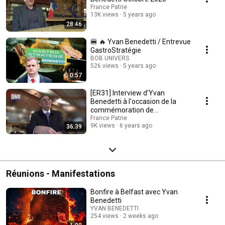
France Patrie
13K views
5 years ago
28:46
🍔 🔥 Yvan Benedetti / Entrevue
GastroStratégie
BOB UNIVERS
526 views
5 years ago
0:57
[ER31] Interview d'Yvan
Benedetti à l'occasion de la
commémoration de
l'assassinat de P. Lespinasse
France Patrie
9K views
6 years ago
36:39
Réunions - Manifestations
Bonfire à Belfast avec Yvan
Benedetti
YVAN BENEDETTI
254 views
2 weeks ago