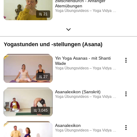
zwischendurch - Anfänger
Atemübungen
Yoga Übungsvideos – Yoga Vidya · Playlist
21
Yogastunden und -stellungen (Asana)
Yin Yoga Asanas - mit Shanti
Wade
Yoga Übungsvideos – Yoga Vidya · Playlist
27
Asanalexikon (Sanskrit)
Yoga Übungsvideos – Yoga Vidya · Playlist
3,045
Asanalexikon
Yoga Übungsvideos – Yoga Vidya · Playlist