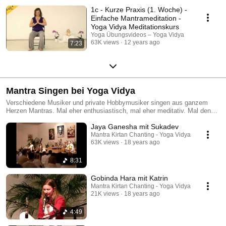
1c - Kurze Praxis (1. Woche) -
Einfache Mantrameditation -
Yoga Vidya Meditationskurs
Yoga Übungsvideos – Yoga Vidya
63K views
12 years ago
7:23
Mantra Singen bei Yoga Vidya
Verschiedene Musiker und private Hobbymusiker singen aus ganzem
Herzen Mantras. Mal eher enthusiastisch, mal eher meditativ. Mal den
Ton treffend, mal etwas schraeger... Besonders für Yoga Vidya Kenner
Jaya Ganesha mit Sukadev
der Mantra Szene geeignet:-).
Mantra Kirtan Chanting - Yoga Vidya
63K views
18 years ago
8:31
Gobinda Hara mit Katrin
Mantra Kirtan Chanting - Yoga Vidya
21K views
18 years ago
4:49