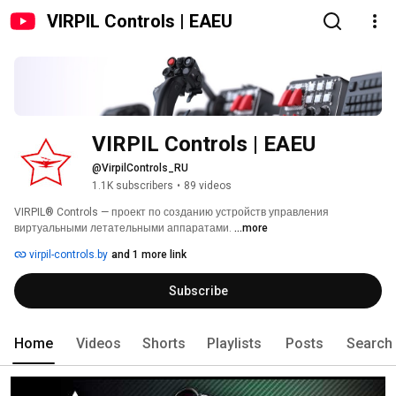
VIRPIL Controls | EAEU
VIRPIL Controls | EAEU
@VirpilControls_RU
1.1K subscribers
•
89 videos
VIRPIL® Controls — проект по созданию устройств управления 
виртуальными летательными аппаратами. 
...more
virpil-controls.by
and 1 more link
Subscribe
Home
Videos
Shorts
Playlists
Posts
Search