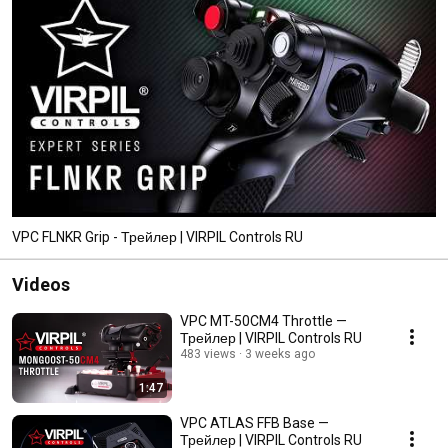
VPC FLNKR Grip - Трейлер | VIRPIL Controls RU
Videos
VPC MT-50CM4 Throttle —
Трейлер | VIRPIL Controls RU
483 views
3 weeks ago
1:47
VPC ATLAS FFB Base —
Трейлер | VIRPIL Controls RU