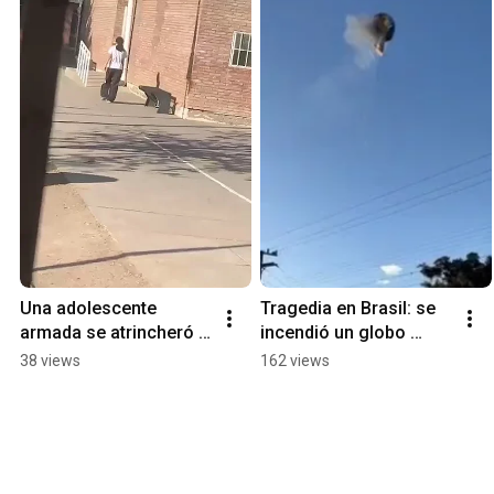
Una adolescente 
Tragedia en Brasil: se 
armada se atrincheró 
incendió un globo 
en una escuela de 
aerostático y hay 8 
38 views
162 views
Mendoza
muertos