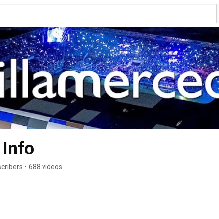
 Info
scribers
•
688 videos