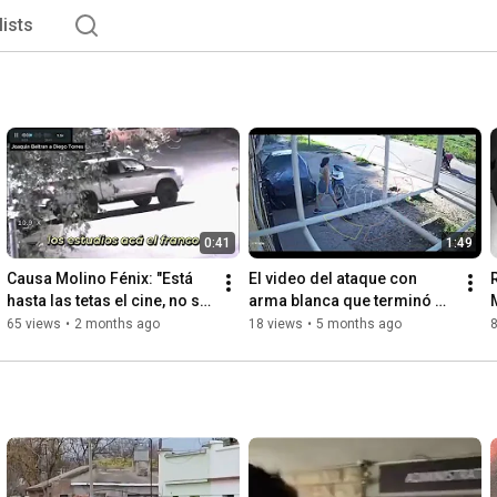
lists
0:41
1:49
Causa Molino Fénix: "Está 
El video del ataque con 
hasta las tetas el cine, no sé 
arma blanca que terminó 
por dónde mierda vamos a 
con un joven gravemente 
65 views
•
2 months ago
18 views
•
5 months ago
sacar las cosas"
herido