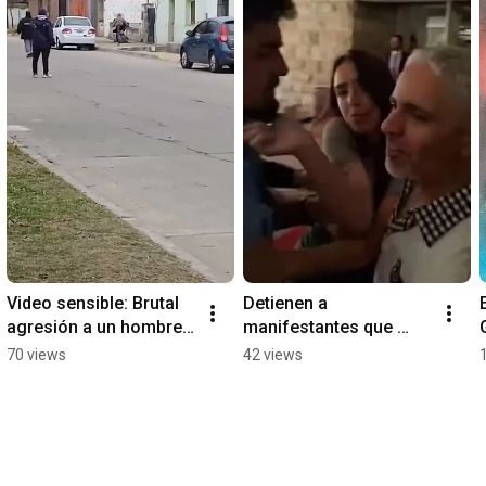
Video sensible: Brutal 
Detienen a 
agresión a un hombre 
manifestantes que 
discapacitado en Justo 
protestaron contra 
70 views
42 views
Daract
Milei en Israel