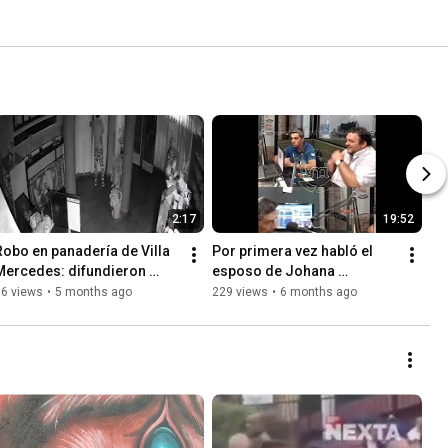
2:17
19:52
Robo en panadería de Villa 
Por primera vez habló el 
Mercedes: difundieron 
esposo de Johana 
videos de seguridad y 
Escudero
86 views
•
5 months ago
229 views
•
6 months ago
crece la indignación vecinal