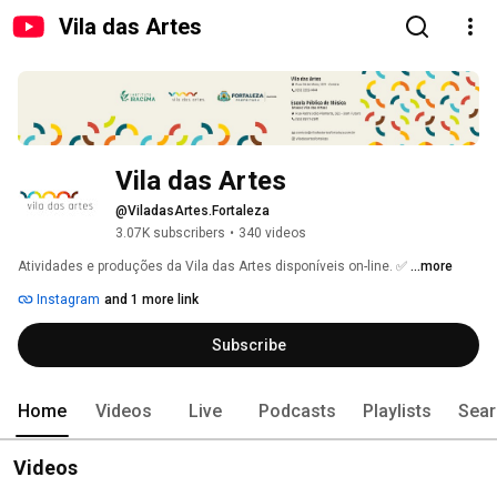
Vila das Artes
Vila das Artes
@ViladasArtes.Fortaleza
3.07K subscribers
•
340 videos
Atividades e produções da Vila das Artes disponíveis on-line. ✅ 
...more
Instagram
and 1 more link
Subscribe
Home
Videos
Live
Podcasts
Playlists
Sear
Videos