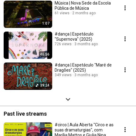
Música | Nova Sede da Escola
Pública de Música
61 views
2 months ago
1:07
#dança | Espetáculo
"Supernova" (2025)
726 views
3 months ago
46:56
#dança | Espetáculo "Maré de
Dragões" (2025)
349 views
3 months ago
39:24
Past live streams
#circo | Aula Aberta "Circo e as
suas dramaturgias", com
Marília Mattos e Giulia Nina