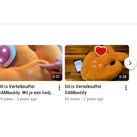
0:21
0:28
it is Vertelknuffel 
Dit is Vertelknuffel 
SAMbuddy: Wil je een liedje 
SAMbuddy
horen?
69 views
•
2 years ago
69 views
•
2 years ago