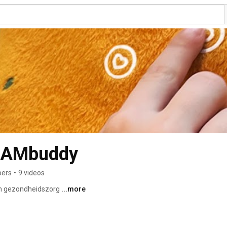
 SAMbuddy
bers
•
9 videos
en gezondheidszorg 
...more