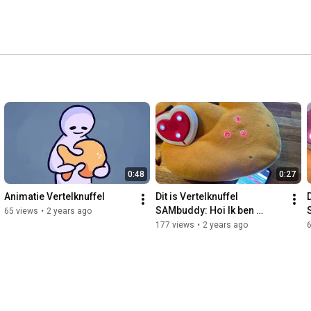
0:48
0:27
Animatie Vertelknuffel
Dit is Vertelknuffel 
D
SAMbuddy: Hoi Ik ben 
65 views
•
2 years ago
SAMbuddy!
177 views
•
2 years ago