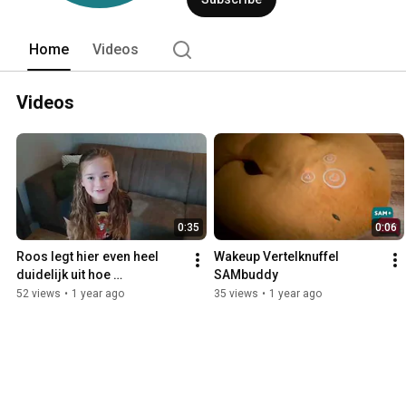
Home
Videos
Videos
0:35
0:06
Roos legt hier even heel 
Wakeup Vertelknuffel 
duidelijk uit hoe 
SAMbuddy
Vertelknuffel SAMbuddy 
52 views
•
1 year ago
35 views
•
1 year ago
werkt. Heel eenvoudig 
eigenlijk…