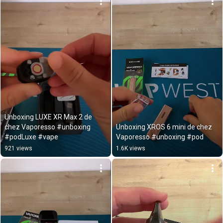
Unboxing LUXE XR Max 2 de 
chez Vaporesso #unboxing 
Unboxing XROS 6 mini de chez 
#podLuxe #vape
Vaporesso #unboxing #pod
921 views
1.6K views