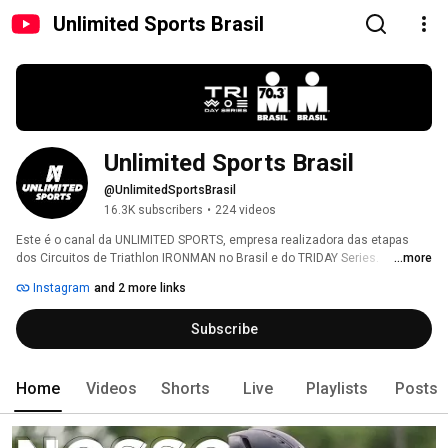
Unlimited Sports Brasil
Unlimited Sports Brasil
@UnlimitedSportsBrasil
16.3K subscribers
•
224 videos
Este é o canal da UNLIMITED SPORTS, empresa realizadora das etapas 
dos Circuitos de Triathlon IRONMAN no Brasil e do TRIDAY Series. 
...more
Organizamos as provas de IRONMAN e IRONMAN 70.3 no Brasil além das 
Instagram
and 2 more links
provas do TRIDAY Series nas distâncias Super Sprint, Sprint e Standard. 
Florianópolis, Brasília, Aracaju, Rio de Janeiro e São Paulo. 
Subscribe
Home
Videos
Shorts
Live
Playlists
Posts