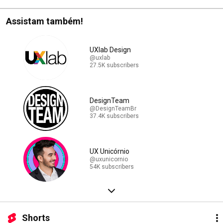
Assistam também!
UXlab Design
@uxlab
27.5K subscribers
DesignTeam
@DesignTeamBr
37.4K subscribers
UX Unicórnio
@uxunicornio
54K subscribers
Shorts