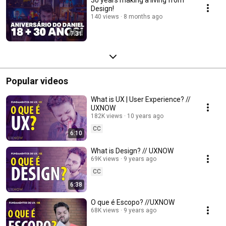
Design!
140 views
8 months ago
7:31
Popular videos
What is UX | User Experience? //
UXNOW
182K views
10 years ago
CC
6:10
What is Design? // UXNOW
69K views
9 years ago
CC
6:38
O que é Escopo? //UXNOW
68K views
9 years ago