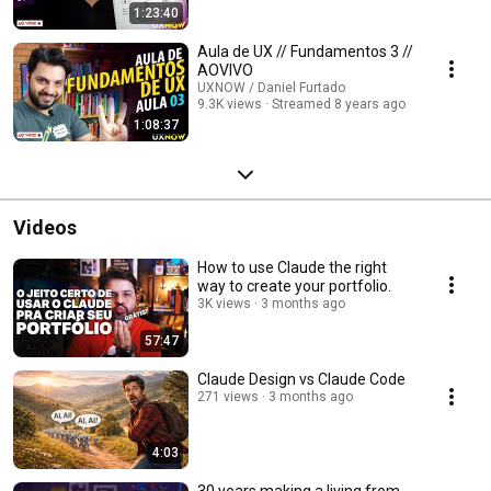
1:23:40
Aula de UX // Fundamentos 3 //
AOVIVO
UXNOW / Daniel Furtado
9.3K views
Streamed 8 years ago
1:08:37
Videos
How to use Claude the right
way to create your portfolio.
3K views
3 months ago
57:47
Claude Design vs Claude Code
271 views
3 months ago
4:03
30 years making a living from