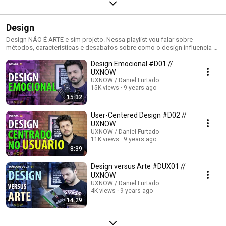
Design
Design NÃO É ARTE e sim projeto. Nessa playlist vou falar sobre
métodos, características e desabafos sobre como o design influencia a
nossa vida.
Design Emocional #D01 //
UXNOW
UXNOW / Daniel Furtado
15K views
9 years ago
15:32
User-Centered Design #D02 //
UXNOW
UXNOW / Daniel Furtado
11K views
9 years ago
8:39
Design versus Arte #DUX01 //
UXNOW
UXNOW / Daniel Furtado
4K views
9 years ago
14:29