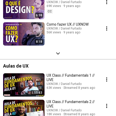
UXNOW / Daniel Furtado
69K views
9 years ago
CC
6:38
Como fazer UX // UXNOW
UXNOW / Daniel Furtado
56K views
9 years ago
8:18
Aulas de UX
UX Class // Fundamentals 1 //
LIVE
UXNOW / Daniel Furtado
63K views
Streamed 8 years ago
1:15:43
UX Class // Fundamentals 2 //
LIVE
UXNOW / Daniel Furtado
18K views
Streamed 8 years ago