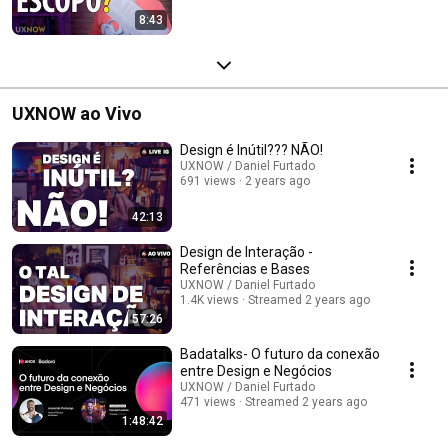
8:43
UXNOW ao Vivo
Design é Inútil??? NÃO!
UXNOW / Daniel Furtado
691 views
2 years ago
42:13
Design de Interação -
Referências e Bases
UXNOW / Daniel Furtado
1.4K views
Streamed 2 years ago
57:26
Badatalks- O futuro da conexão
entre Design e Negócios
UXNOW / Daniel Furtado
471 views
Streamed 2 years ago
1:48:42