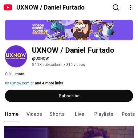
UXNOW / Daniel Furtado
UXNOW / Daniel Furtado
@UXNOW
54.1K subscribers
•
310 videos
Olá! 
...more
uxnow.com.br
and 4 more links
Subscribe
Home
Videos
Shorts
Live
Playlists
Posts