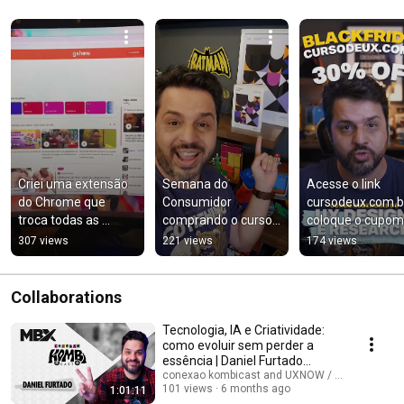
Criei uma extensão 
Semana do 
Acesse o link 
do Chrome que 
Consumidor 
cursodeux.com.br
troca todas as 
comprando o curso 
coloque o cupom 
imagens de uma 
de UX, você ganha a 
BLACKFRIDAY. Vai
307 views
221 views
174 views
página pelo Chay 
versão digital do livro 
aparecer um 
Suede.
Princípios de UX
descontão de 30
💜
Collaborations
Tecnologia, IA e Criatividade:
como evoluir sem perder a
essência | Daniel Furtado
Episódio #62
conexao kombicast and UXNOW / Daniel Furtad
101 views
6 months ago
1:01:11