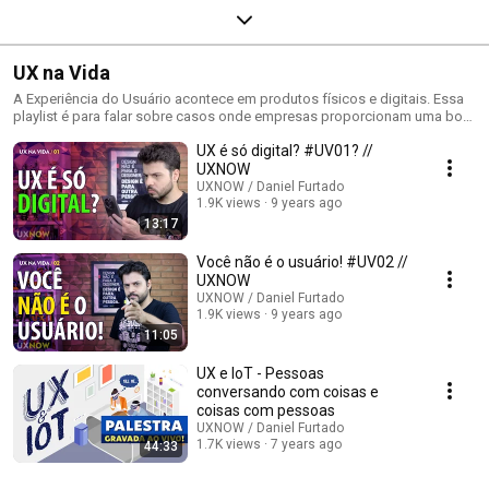
UX na Vida
A Experiência do Usuário acontece em produtos físicos e digitais. Essa
playlist é para falar sobre casos onde empresas proporcionam uma boa
UX e também para falar mal se algo der errado. Ops...
UX é só digital? #UV01? //
UXNOW
UXNOW / Daniel Furtado
1.9K views
9 years ago
13:17
Você não é o usuário! #UV02 //
UXNOW
UXNOW / Daniel Furtado
1.9K views
9 years ago
11:05
UX e IoT - Pessoas
conversando com coisas e
coisas com pessoas
UXNOW / Daniel Furtado
1.7K views
7 years ago
44:33