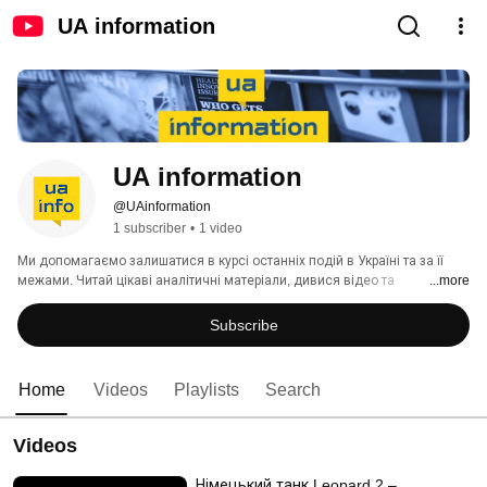
UA information
UA information
@UAinformation
1 subscriber
•
1 video
Ми допомагаємо залишатися в курсі останніх подій в Україні та за її 
межами. Читай цікаві аналітичні матеріали, дивися відео та 
...more
насолоджуйся культурним контентом - все це зручно й доступно на UA 
information. 
Subscribe
Home
Videos
Playlists
Search
Videos
Німецький танк Leopard 2 –