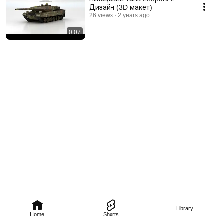
Дизайн (3D макет)
26 views
2 years ago
0:07
Library
Home
Shorts