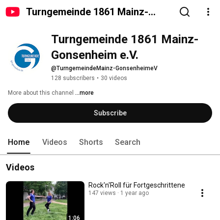
Turngemeinde 1861 Mainz-
Gonsenheim e.V.
Turngemeinde 1861 Mainz-
Gonsenheim e.V.
@TurngemeindeMainz-GonsenheimeV
128 subscribers
•
30 videos
More about this channel
...more
Subscribe
Home
Videos
Shorts
Search
Videos
Rock'n'Roll für Fortgeschrittene
147 views
1 year ago
1:06