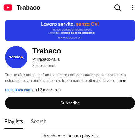
Trabaco
Trabaco
@Trabaco-Italia
8 subscribers
Trabaco® è una piattaforma di ricerca del personale specializzata nella 
ristorazione. Un punto di incontro tra domanda e offerta di lavoro. 
...more
trabaco.com
and 3 more links
Subscribe
Playlists
Search
This channel has no playlists.