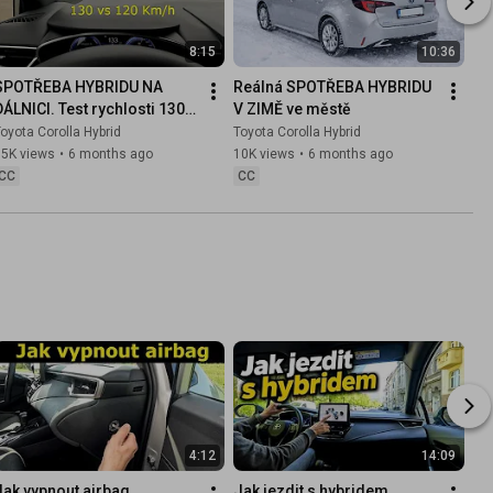
8:15
10:36
SPOTŘEBA HYBRIDU NA 
Reálná SPOTŘEBA HYBRIDU 
DÁLNICI. Test rychlosti 130 
V ZIMĚ ve městě
vs 120 Km/h
oyota Corolla Hybrid
Toyota Corolla Hybrid
15K views
•
6 months ago
10K views
•
6 months ago
CC
CC
4:12
14:09
Jak vypnout airbag 
Jak jezdit s hybridem 