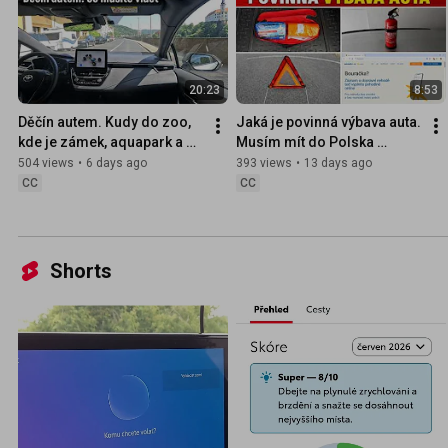
20:23
8:53
Děčín autem. Kudy do zoo, 
Jaká je povinná výbava auta. 
kde je zámek, aquapark a 
Musím mít do Polska 
kde parkování zdarma? 
hasičák? Jak funguje 
504 views
•
6 days ago
393 views
•
13 days ago
Všude jsem Corollou byl
aplikace Bouračka
CC
CC
Shorts