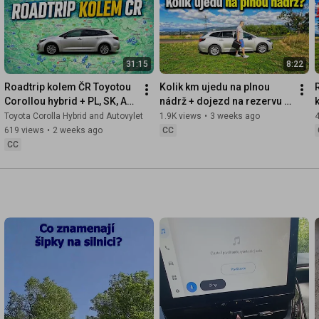
31:15
8:22
Roadtrip kolem ČR Toyotou 
Kolik km ujedu na plnou 
Corollou hybrid + PL, SK, AT, 
nádrž + dojezd na rezervu 
DE
benzínu. Dlouhodobý test 
Toyota Corolla Hybrid and Autovylet
1.9K views
•
3 weeks ago
4
spotřeby
619 views
•
2 weeks ago
CC
CC