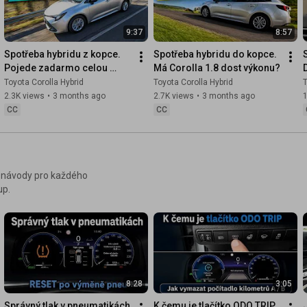
9:37
8:57
Spotřeba hybridu z kopce. 
Spotřeba hybridu do kopce. 
Pojede zadarmo celou 
Má Corolla 1.8 dost výkonu?
cestu? Toyota Corolla 
Toyota Corolla Hybrid
Toyota Corolla Hybrid
T
Hybrid
2.3K views
•
3 months ago
2.7K views
•
3 months ago
CC
CC
a návody pro každého
up.
8:28
3:05
Správný tlak v pneumatikách 
K čemu je tlačítko ODO TRIP 