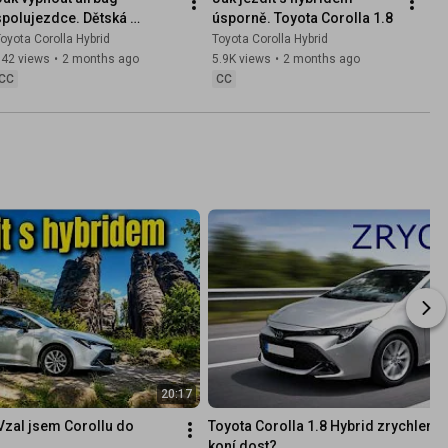
spolujezdce. Dětská 
úsporně. Toyota Corolla 1.8
sedačka Isofix. Kočárek v 
oyota Corolla Hybrid
Toyota Corolla Hybrid
kufru
342 views
•
2 months ago
5.9K views
•
2 months ago
CC
CC
20:17
Vzal jsem Corollu do 
Toyota Corolla 1.8 Hybrid zrychlení.
koní dost?