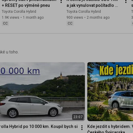
+ RESET po výměně pneu
a jak vynulovat počítadlo 
kilometrů A / B
Toyota Corolla Hybrid
Toyota Corolla Hybrid
T
1.9K views
•
1 month ago
900 views
•
2 months ago
CC
CC
aké u toho.
23:07
olla Hybrid po 10 000 km. Koupil bych si 
Kde jezdit s hybridem. 
Českého Švýcarska