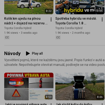
8:22
10:05
Kolik km ujedu na plnou 
Spotřeba hybridu ve městě. 
nádrž + dojezd na rezervu 
Toyota Corolla 1.8 
benzínu. Dlouhodobý test 
#Litoměřice
Toyota Corolla Hybrid
Toyota Corolla Hybrid
spotřeby
1.9K views
•
3 weeks ago
1.9K views
•
2 months ago
CC
CC
Návody
Play all
Vysvětlení pojmů, které ne každému jsou jasné. Popis funkcí v autě 
uživatele. Nepotřebujete otevírat manuál, podívejte se na video post
8:53
8:46
Jaká je povinná výbava auta. 
Jak složit kufry do kufru. 