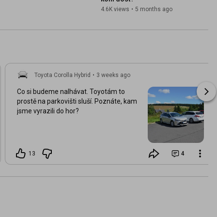
4.6K views
•
5 months ago
Toyota Corolla Hybrid
•
3 weeks ago
Co si budeme nalhávat. Toyotám to
prostě na parkovišti sluší. Poznáte, kam
jsme vyrazili do hor?
13
4