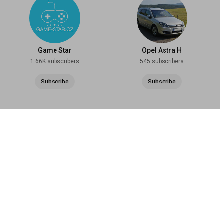
Game Star
Opel Astra H
1.66K subscribers
545 subscribers
Subscribe
Subscribe