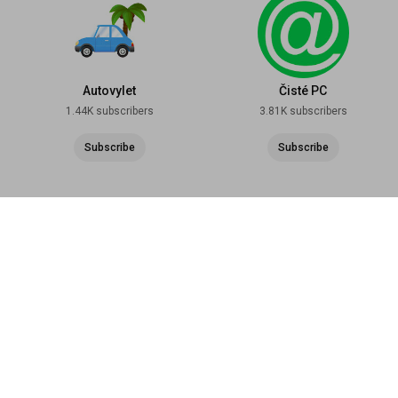
Autovylet
Čisté PC
1.44K subscribers
3.81K subscribers
Subscribe
Subscribe