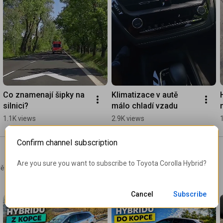
Co znamenají šipky na 
Klimatizace v autě 
silnici?
málo chladí vzadu
1.1K views
2.9K views
Confirm channel subscription
Are you sure you want to subscribe to 
Toyota Corolla Hybrid
?
ě o tom jsou videa v této
Cancel
Subscribe