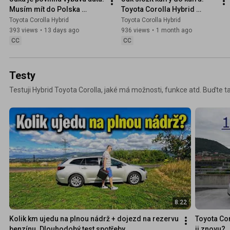
Musím mít do Polska 
Toyota Corolla Hybrid 
hasičák? Jak funguje 
Combi
Toyota Corolla Hybrid
Toyota Corolla Hybrid
aplikace Bouračka
393 views
•
13 days ago
936 views
•
1 month ago
CC
CC
Testy
Testuji Hybrid Toyota Corolla, jaké má možnosti, funkce atd. Buďte t
8:22
Kolik km ujedu na plnou nádrž + dojezd na rezervu 
Toyota Cor
benzínu. Dlouhodobý test spotřeby
ji znovu?