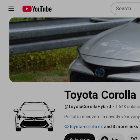
Toyota Corolla
@ToyotaCorollaHybrid
•
1.54K subscr
Portál s recenzemi a návody věnovaný
neděli v 8:00. 
toyota-corolla.cz
and 3 more links
Subscribe
Join