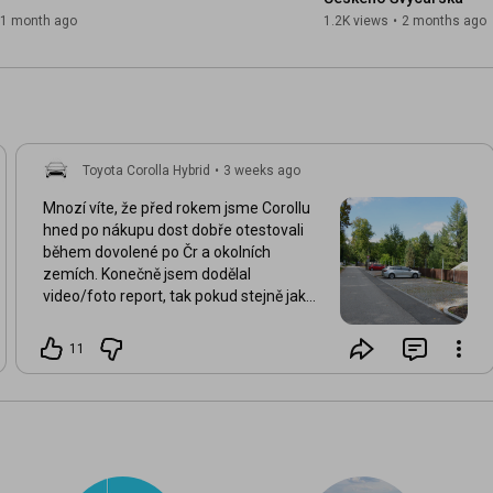
1 month ago
1.2K views
•
2 months ago
Toyota Corolla Hybrid
•
3 weeks ago
Mnozí víte, že před rokem jsme Corollu
hned po nákupu dost dobře otestovali
během dovolené po Čr a okolních
zemích. Konečně jsem dodělal
video/foto report, tak pokud stejně jako
já tápete vždy před dovolenou, kam se
podívat a kde se ubytovat, vše vám
11
popíšu a ukážu. Ta ubytka byla super a
navštívená místa taky. Video už v neděli
opět v 8h.