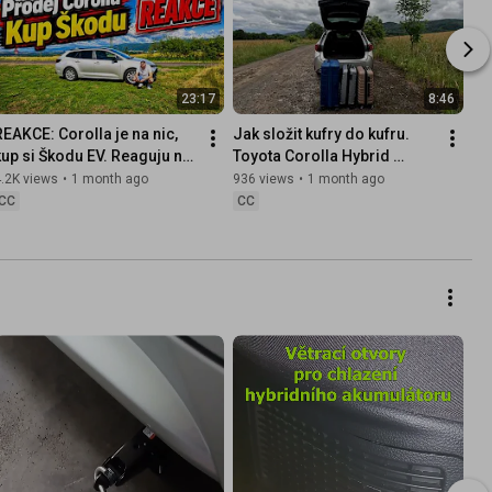
23:17
8:46
REAKCE: Corolla je na nic, 
Jak složit kufry do kufru. 
kup si Škodu EV. Reaguju na 
Toyota Corolla Hybrid 
komentář diváka
Combi
.2K views
•
1 month ago
936 views
•
1 month ago
CC
CC