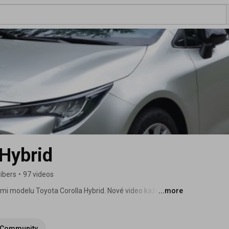
 Hybrid
ibers
•
97 videos
mi modelu Toyota Corolla Hybrid. Nové video každou 
...more
Community