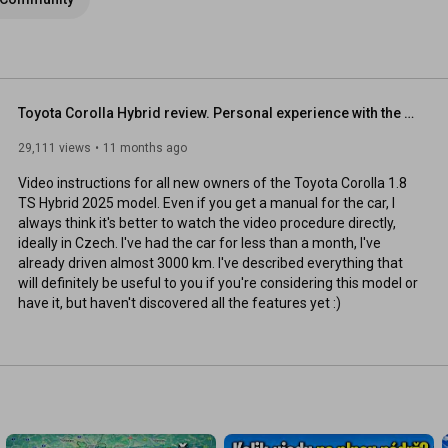
Toyota Corolla Hybrid review. Personal experience with the 2025 station wagon (TS) model
29,111 views
11 months ago
Video instructions for all new owners of the Toyota Corolla 1.8 
TS Hybrid 2025 model. Even if you get a manual for the car, I 
always think it's better to watch the video procedure directly, 
ideally in Czech. I've had the car for less than a month, I've 
already driven almost 3000 km. I've described everything that 
will definitely be useful to you if you're considering this model or 
have it, but haven't discovered all the features yet :)