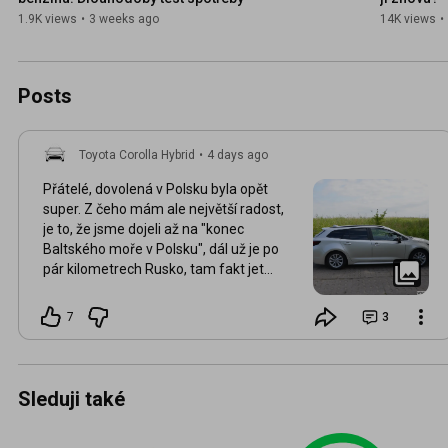
1.9K views
•
3 weeks ago
14K views
•
Posts
Toyota Corolla Hybrid
•
4 days ago
Přátelé, dovolená v Polsku byla opět
super. Z čeho mám ale největší radost,
je to, že jsme dojeli až na "konec
Baltského moře v Polsku", dál už je po
pár kilometrech Rusko, tam fakt jet
nikdo nechce. Mapy.cz ukážou
parkoviště, ale je to jen takový malý
7
3
plácek, kde se stěží otočíte, pokud byste
to taky měli v plánu. Stačí jet od Krynice
Morske na východ, je to cca 12km.
Sleduji také