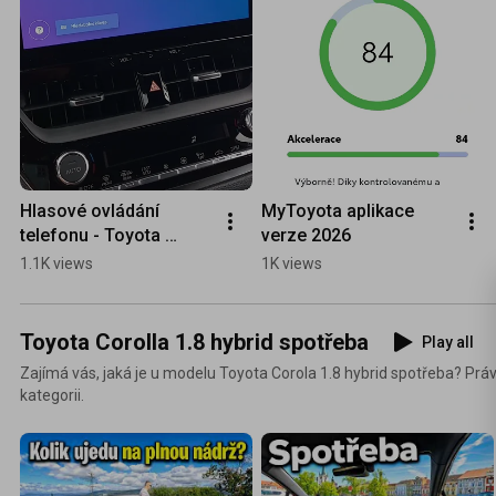
Hlasové ovládání 
MyToyota aplikace 
telefonu - Toyota 
verze 2026
Corolla Hybrid
1.1K views
1K views
Toyota Corolla 1.8 hybrid spotřeba
Play all
Zajímá vás, jaká je u modelu Toyota Corola 1.8 hybrid spotřeba? Práv
kategorii.