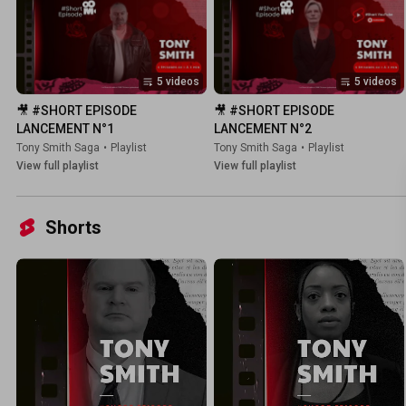
5 videos
5 videos
🎥 #SHORT EPISODE 
🎥 #SHORT EPISODE 
LANCEMENT N°1
LANCEMENT N°2
Tony Smith Saga
•
Playlist
Tony Smith Saga
•
Playlist
View full playlist
View full playlist
Shorts