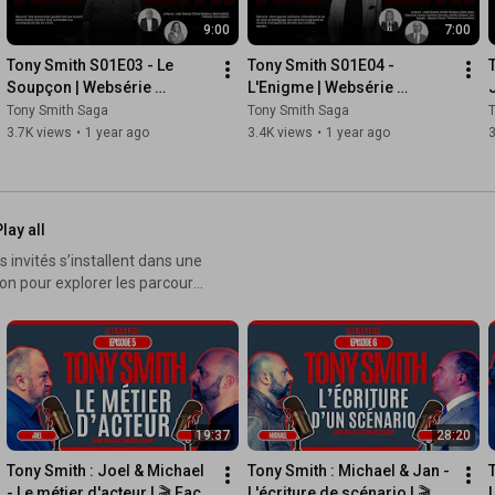
9:00
7:00
Tony Smith S01E03 - Le 
Tony Smith S01E04 - 
Soupçon | Websérie 
L'Enigme | Websérie 
Officielle
Officielle
Tony Smith Saga
Tony Smith Saga
3.7K views
•
1 year ago
3.4K views
•
1 year ago
3
lay all
 invités s’installent dans une
on pour explorer les parcours,
 et captivant, qui permet de
er comme si vous assistiez à
19:37
28:20
Tony Smith : Joel & Michael 
Tony Smith : Michael & Jan - 
- Le métier d'acteur | 🎬 Face 
L'écriture de scénario | 🎬 
L