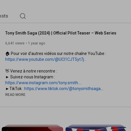
osts
Tony Smith Saga (2024) | Official Pilot Teaser – Web Series
6,641 views
1 year ago
https://www.youtube.com/@UCI1CJT5yt7j...
👋 Venez à notre rencontre :

► Suivez-nous Instagram : 
https://www.instagram.com/tony.smith....
►TikTok : 
https://www.tiktok.com/@tonysmithsaga
► Facebook : 
https://www.facebook.com/tony.smith.saga
READ MORE
► Plus d'infos sur notre site web, Le Show du Web et WillK 
Pictures : www.willkvisions.be

► WillK Visions sur les réseaux :  @Le-Show-du-web |  
@willkvisions 

► Site officiel de la saga : www.ici-cest-tony.com

► IMDb : 
https://www.imdb.com/title/tt32331989...