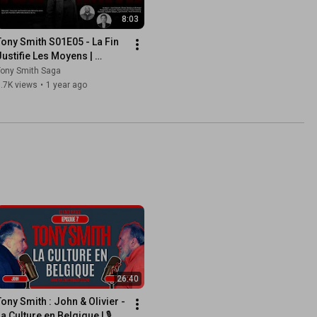
8:03
Tony Smith S01E05 - La Fin 
Justifie Les Moyens | 
Websérie Officielle
Tony Smith Saga
.7K views
•
1 year ago
26:40
Tony Smith : John & Olivier - 
a Culture en Belgique | 🎙 