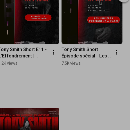
Tony Smith Short E11 - 
Tony Smith Short 
L’Effondrement | 
Épisode spécial - Les 
#ShortEpisodes
Lumières s'éteignent à 
9.2K views
7.5K views
Paris #Short​ Episode