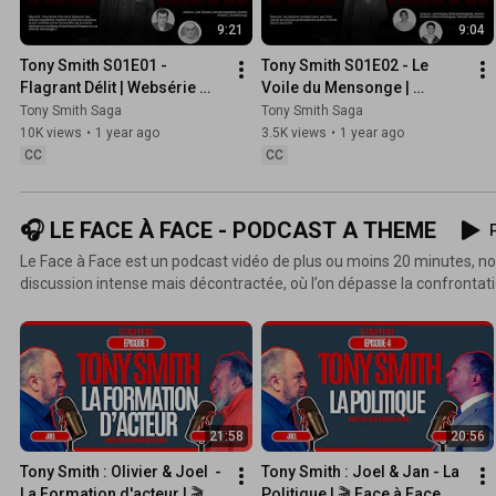
9:21
9:04
Tony Smith S01E01 - 
Tony Smith S01E02 - Le 
Flagrant Délit | Websérie 
Voile du Mensonge | 
Officielle
Websérie Officielle
Tony Smith Saga
Tony Smith Saga
10K views
•
1 year ago
3.5K views
•
1 year ago
CC
CC
🎧 LE FACE À FACE - PODCAST A THEME
P
Le Face à Face est un podcast vidéo de plus ou moins 20 minutes, nos
discussion intense mais décontractée, où l’on dépasse la confrontati
les convictions et les émotions. Ici, avec un échange profond, sincère
découvrir l’invité autrement. Un moment où le temps défile, à écout
une rencontre privée.
21:58
20:56
Tony Smith : Olivier & Joel  - 
Tony Smith : Joel & Jan - La 
La Formation d'acteur | 🎬 
Politique | 🎬 Face à Face 