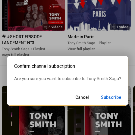
► Spotify : 
https://open.spotify.com/playlist/1Z4...
► 
#Short
 Episodes : linktr.ee/Short.Episodes.Tony.Smith

#webseries
#tonysmithsaga
#thriller
#suspense
5 videos
1 video
#nouvelleaventure
#nouveauté
#TonySmithFans
#TonySmithSérie
#TonySmithPersonnage
🎥 #SHORT EPISODE 
Made in Paris
#TonySmithStoryline
#TonySmithFanCommunity
LANCEMENT N°3
Tony Smith Saga
•
Playlist
#TonySmithLore
#TonySmithUniverse
#TonySmithFanbase
Tony Smith Saga
•
Playlist
View full playlist
#TonySmithFanFiction
#TonySmithFanArt
View full playlist
#TonySmithFanTheories
#TonySmithFandom
#TonySmithSagaAnalysis
#TonySmithSagaReview
Confirm channel subscription
#TonySmithSagaDiscussion
#TonySmithSagaSpeculation
#TonySmithSagaSecrets
#TonySmithSagaInsights
Are you sure you want to subscribe to 
Tony Smith Saga
?
#TonySmithSagaRevelations
🎬 TONY SMITH OFFICIAL PILOT TEASER (2024)

Cancel
Subscribe
Avec : @gossetjoel, @OlivierBonjour, @eduardoaladro, 
@TheMisterMouns, Julien De Broeyer

Productions : WillK Visions & Le Show du Web © 2024

En collaboration avec :

@lounkone  | @faridalehyan4649  | @MisterDroneBelgique 
