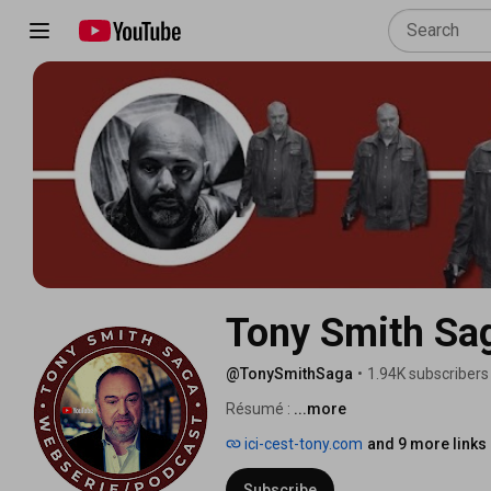
Tony Smith Sa
@TonySmithSaga
•
1.94K subscribers
Résumé : 
...more
ici-cest-tony.com
and 9 more links
Subscribe