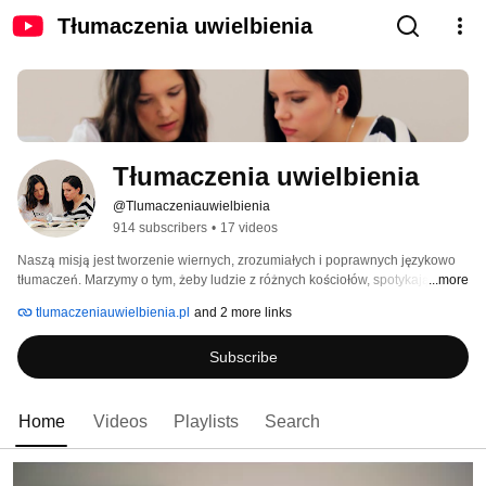
Tłumaczenia uwielbienia
Tłumaczenia uwielbienia
@Tlumaczeniauwielbienia
914 subscribers
•
17 videos
Naszą misją jest tworzenie wiernych, zrozumiałych i poprawnych językowo 
tłumaczeń. Marzymy o tym, żeby ludzie z różnych kościołów, spotykając się, 
...more
mogli śpiewać te same wersje piosenek – razem, jednym głosem.​ Wejdź na 
tlumaczeniauwielbienia.pl
and 2 more links
http://www.tlumaczeniauwielbienia.pl aby dowiedzieć się więcej. 
Subscribe
Home
Videos
Playlists
Search