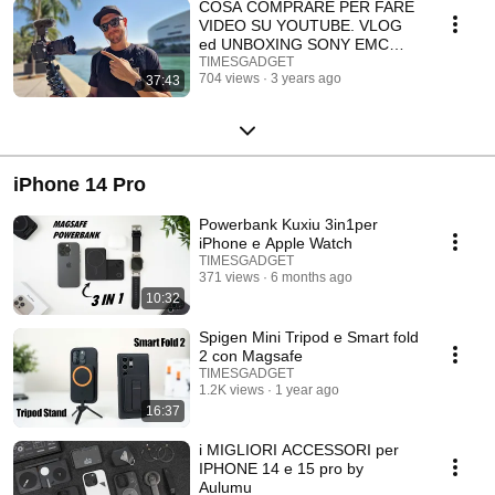
COSA COMPRARE PER FARE
VIDEO SU YOUTUBE. VLOG
ed UNBOXING SONY EMC
B10.
TIMESGADGET
704 views
3 years ago
37:43
iPhone 14 Pro
Powerbank Kuxiu 3in1per
iPhone e Apple Watch
TIMESGADGET
371 views
6 months ago
10:32
Spigen Mini Tripod e Smart fold
2 con Magsafe
TIMESGADGET
1.2K views
1 year ago
16:37
i MIGLIORI ACCESSORI per
IPHONE 14 e 15 pro by
Aulumu