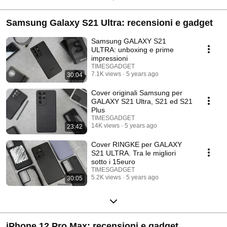
Samsung Galaxy S21 Ultra: recensioni e gadget
Samsung GALAXY S21
ULTRA: unboxing e prime
impressioni
TIMESGADGET
7.1K views
5 years ago
30:04
Cover originali Samsung per
GALAXY S21 Ultra, S21 ed S21
Plus
TIMESGADGET
14K views
5 years ago
23:42
Cover RINGKE per GALAXY
S21 ULTRA. Tra le migliori
sotto i 15euro
TIMESGADGET
5.2K views
5 years ago
30:05
iPhone 12 Pro Max: recensioni e gadget