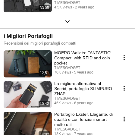
TIMESGADGET
4.5K views
2 years ago
33:05
i Migliori Portafogli
Recensioni dei migliori portafogli compatti
MOERO Wallets: FANTASTIC!
Compact, with RFID and coin
pocket
TIMESGADGET
70K views
5 years ago
12:51
La migliore alternativa al
Secrid, portafoglio SLIMPURO
ZNAP.
TIMESGADGET
46K views
6 years ago
15:42
Portafoglio Ekster. Elegante, di
qualità e con funzioni smart
molto utili
TIMESGADGET
18K views
7 years ago
14:02