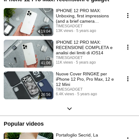
IPHONE 12 PRO MAX:
Unboxing, first impressions
(and a brief camera
comparison)
TIMESGADGET
13K views
5 years ago
19:04
IPHONE 12 PRO MAX:
RECENSIONE COMPLETA e
analisi dei limiti di iOS14
TIMESGADGET
11K views
5 years ago
41:06
Nuove Cover RINGKE per
iPhone 12 Pro, Pro Max, 12 e
12 Mini
TIMESGADGET
6.4K views
5 years ago
26:56
Popular videos
Portafoglio Secrid, La