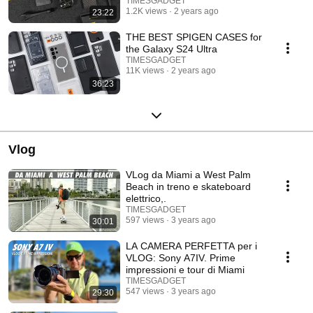
TIMESGADGET
1.2K views
2 years ago
23:22
THE BEST SPIGEN CASES for
the Galaxy S24 Ultra
TIMESGADGET
11K views
2 years ago
36:23
Vlog
VLog da Miami a West Palm
Beach in treno e skateboard
elettrico,.
TIMESGADGET
597 views
3 years ago
30:01
LA CAMERA PERFETTA per i
VLOG: Sony A7IV. Prime
impressioni e tour di Miami
TIMESGADGET
547 views
3 years ago
29:30