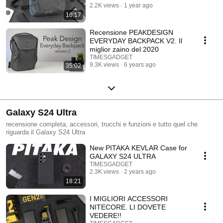
2.2K views
1 year ago
16:17
Recensione PEAKDESIGN
EVERYDAY BACKPACK V2. Il
miglior zaino del 2020
TIMESGADGET
9.3K views
6 years ago
35:02
Galaxy S24 Ultra
recensione completa, accessori, trucchi e funzioni e tutto quel che
riguarda il Galaxy S24 Ultra
New PITAKA KEVLAR Case for
GALAXY S24 ULTRA
TIMESGADGET
2.3K views
2 years ago
18:21
I MIGLIORI ACCESSORI
NITECORE. LI DOVETE
VEDERE!!