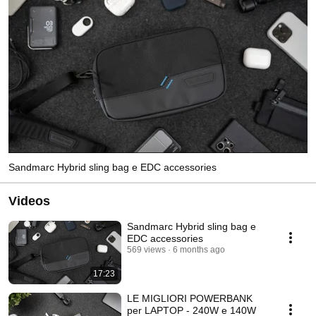
Sandmarc Hybrid sling bag e EDC accessories
Videos
Sandmarc Hybrid sling bag e
EDC accessories
569 views
6 months ago
17:23
LE MIGLIORI POWERBANK
per LAPTOP - 240W e 140W