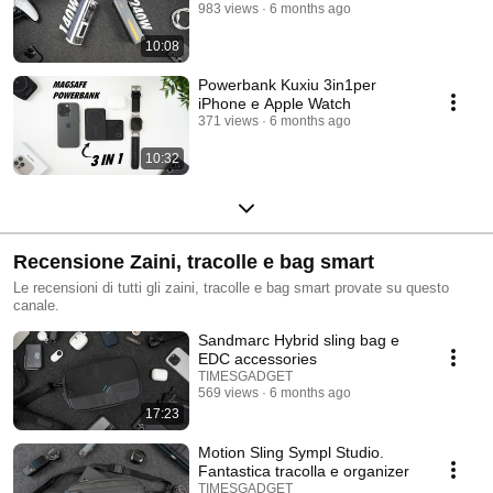
983 views
6 months ago
10:08
Powerbank Kuxiu 3in1per
iPhone e Apple Watch
371 views
6 months ago
10:32
Recensione Zaini, tracolle e bag smart
Le recensioni di tutti gli zaini, tracolle e bag smart provate su questo
canale.
Sandmarc Hybrid sling bag e
EDC accessories
TIMESGADGET
569 views
6 months ago
17:23
Motion Sling Sympl Studio.
Fantastica tracolla e organizer
TIMESGADGET