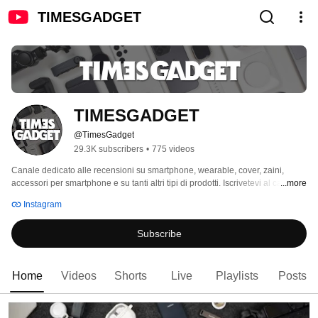
TIMESGADGET
TIMESGADGET
@TimesGadget
29.3K subscribers
•
775 videos
Canale dedicato alle recensioni su smartphone, wearable, cover, zaini, 
accessori per smartphone e su tanti altri tipi di prodotti. Iscrivetevi al canale 
...more
Youtube per essere sempre aggiornati su tutte le novità! 
Instagram
Subscribe
Home
Videos
Shorts
Live
Playlists
Posts