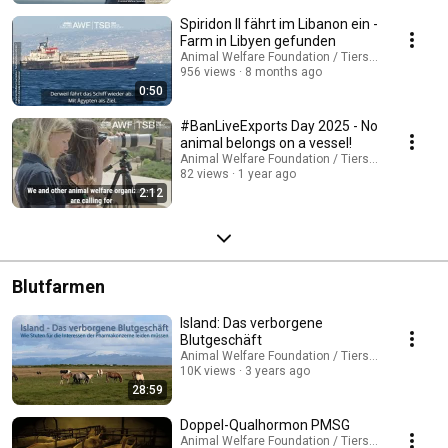
Spiridon II fährt im Libanon ein -
Farm in Libyen gefunden
Animal Welfare Foundation / Tierschutzbund Zü
956 views
8 months ago
0:50
#BanLiveExports Day 2025 - No
animal belongs on a vessel!
Animal Welfare Foundation / Tierschutzbund Zü
82 views
1 year ago
2:12
Blutfarmen
Island: Das verborgene
Blutgeschäft
Animal Welfare Foundation / Tierschutzbund Zü
10K views
3 years ago
28:59
Doppel-Qualhormon PMSG
Animal Welfare Foundation / Tierschutzbund Zü