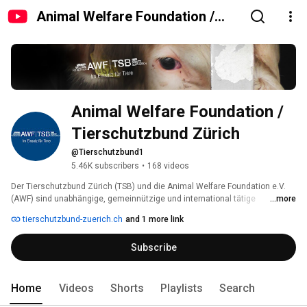
Animal Welfare Foundation /
Tierschutzbund Zürich
Animal Welfare Foundation / 
Tierschutzbund Zürich
@Tierschutzbund1
5.46K subscribers
•
168 videos
Der Tierschutzbund Zürich (TSB) und die Animal Welfare Foundation e.V. 
(AWF) sind unabhängige, gemeinnützige und international tätige 
...more
Tierschutzorganisationen. Der Tierschutzbund Zürich hat in Deutschland 
tierschutzbund-zuerich.ch
and 1 more link
die Gründung der Schwesterorganisation Animal Welfare Foundation e.V. 
initiiert, um in Deutschland sowie in der EU und international aktiv sein zu 
Subscribe
können. Unsere Teams sind überall dort, wo die sogenannten "Nutz"tiere 
leiden. Sie dokumentieren Verstösse gegen Tierschutzgesetze und 
zeigen diese an. Sie leisten Erste Hilfe, beraten Tierhalter und schulen 
Polizisten. Immer mit dem Ziel, das Elend der Tiere zu verringern. 
Home
Videos
Shorts
Playlists
Search