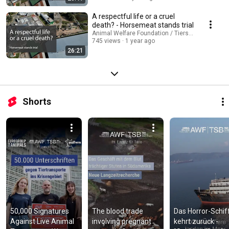
A respectful life or a cruel
death? - Horsemeat stands trial
Animal Welfare Foundation / Tierschutzbund Zü
745 views
1 year ago
26:21
Shorts
50,000 Signatures 
The blood trade 
Das Horror-Schiff
Against Live Animal 
involving pregnant 
kehrt zurück - 