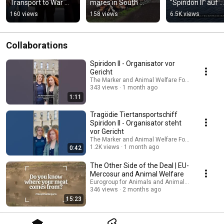
Transport to War 
mares in South 
"Spiridon II" auf 
Zones
America - New long-
Todeskurs nach 
160 views
158 views
6.5K views
term investigation 
Uruguay 
(Trailer)
#animalwelfare 
#tierschutz
Collaborations
Spiridon II - Organisator vor
Gericht
The Marker and Animal Welfare Foundation / Ti
343 views
1 month ago
1:11
Tragödie Tiertansportschiff
Spiridon II - Organisator steht
vor Gericht
The Marker and Animal Welfare Foundation / Ti
1.2K views
1 month ago
0:42
The Other Side of the Deal | EU-
Mercosur and Animal Welfare
Eurogroup for Animals and Animal Welfare Foun
346 views
2 months ago
15:23