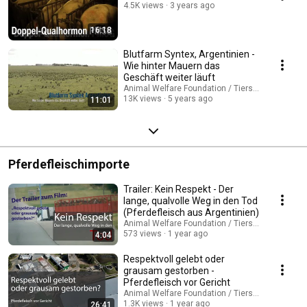
4.5K views
3 years ago
16:18
Blutfarm Syntex, Argentinien -
Wie hinter Mauern das
Geschäft weiter läuft
Animal Welfare Foundation / Tierschutzbund Zü
13K views
5 years ago
11:01
Pferdefleischimporte
Trailer: Kein Respekt - Der
lange, qualvolle Weg in den Tod
(Pferdefleisch aus Argentinien)
Animal Welfare Foundation / Tierschutzbund Zü
573 views
1 year ago
4:04
Respektvoll gelebt oder
grausam gestorben -
Pferdefleisch vor Gericht
Animal Welfare Foundation / Tierschutzbund Zü
1.3K views
1 year ago
26:41