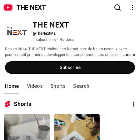
THE NEXT
THE NEXT
@TheNextMa
2 subscribers
•
4 videos
Depuis 2014, THE NEXT réalise des formations  de hauts niveaux avec 
pour objectif premier de développer les compétences des stagiaires, afin 
...more
qu’ils puissent mettre en application les enseignements reçus dès leur 
retour de formation. 
Subscribe
Home
Videos
Shorts
Search
Shorts