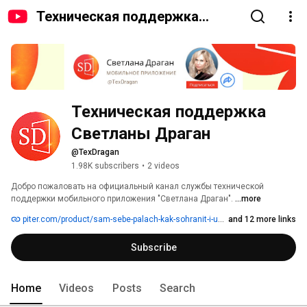
Техническая поддержка
Светланы Драган
Техническая поддержка 
Светланы Драган
@TexDragan
1.98K subscribers
•
2 videos
Добро пожаловать на официальный канал службы технической 
поддержки мобильного приложения "Светлана Драган". 
...more
piter.com/product/sam-sebe-palach-kak-sohranit-i-uluchshit-svoyu-zhizn-2-e-izdanie-dopolnennoe
and 12 more links
Subscribe
Home
Videos
Posts
Search