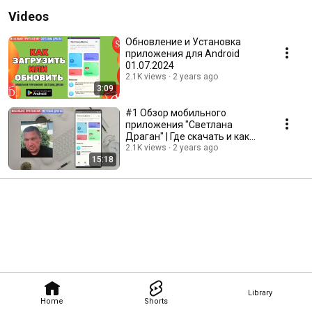
Videos
Обновление и Установка
приложения для Android
01.07.2024
2.1K views
2 years ago
3:09
#1 Обзор мобильного
приложения "Светлана
Драган" | Где скачать и как
установить | 18.06.2024
2.1K views
2 years ago
15:18
Library
Home
Shorts