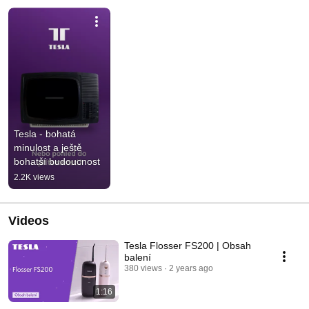
Tesla - bohatá 
minulost a ještě 
bohatší budoucnost
2.2K views
Videos
Tesla Flosser FS200 | Obsah
balení
380 views
2 years ago
1:16