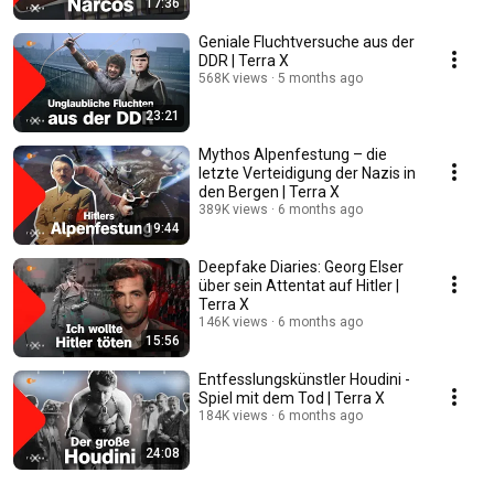
17:36
Geniale Fluchtversuche aus der
DDR | Terra X
568K views
5 months ago
23:21
Mythos Alpenfestung – die
letzte Verteidigung der Nazis in
den Bergen | Terra X
389K views
6 months ago
19:44
Deepfake Diaries: Georg Elser
über sein Attentat auf Hitler |
Terra X
146K views
6 months ago
15:56
Entfesslungskünstler Houdini -
Spiel mit dem Tod | Terra X
184K views
6 months ago
24:08