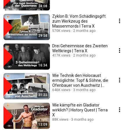
24:08
Zyklon B: Vom Schädlingsgift
zum Werkzeug des
Massenmords I Terra X
570K views
2 months ago
29:54
Drei Geheimnisse des Zweiten
Weltkriegs | Terra X
417K views
2 months ago
16:34
Wie Technik den Holocaust
ermöglichte: Topf & Söhne, die
Ofenbauer von Auschwitz |
Terra X
646K views
3 months ago
31:23
Wie kämpfte ein Gladiator
wirklich? | History Quest | Terra
X
88K views
3 months ago
13:09