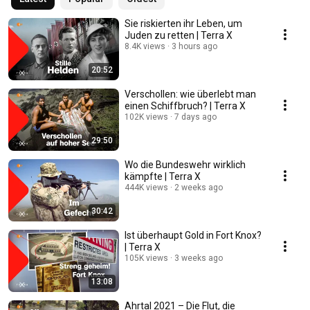
Sie riskierten ihr Leben, um
Juden zu retten | Terra X
8.4K views
3 hours ago
20:52
Verschollen: wie überlebt man
einen Schiffbruch? | Terra X
102K views
7 days ago
29:50
Wo die Bundeswehr wirklich
kämpfte | Terra X
444K views
2 weeks ago
30:42
Ist überhaupt Gold in Fort Knox?
| Terra X
105K views
3 weeks ago
13:08
Ahrtal 2021 – Die Flut, die