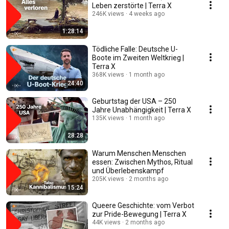
Leben zerstörte | Terra X
246K views
4 weeks ago
1:28:14
Tödliche Falle: Deutsche U-
Boote im Zweiten Weltkrieg |
Terra X
368K views
1 month ago
24:40
Geburtstag der USA – 250
Jahre Unabhängigkeit | Terra X
135K views
1 month ago
28:28
Warum Menschen Menschen
essen: Zwischen Mythos, Ritual
und Überlebenskampf
205K views
2 months ago
15:24
Queere Geschichte: vom Verbot
zur Pride-Bewegung | Terra X
44K views
2 months ago