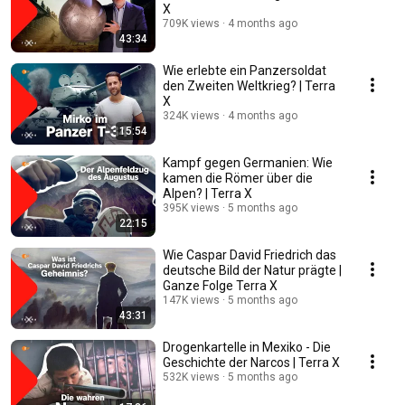
X
709K views
4 months ago
43:34
Wie erlebte ein Panzersoldat
den Zweiten Weltkrieg? | Terra
X
324K views
4 months ago
15:54
Kampf gegen Germanien: Wie
kamen die Römer über die
Alpen? | Terra X
395K views
5 months ago
22:15
Wie Caspar David Friedrich das
deutsche Bild der Natur prägte |
Ganze Folge Terra X
147K views
5 months ago
43:31
Drogenkartelle in Mexiko - Die
Geschichte der Narcos | Terra X
532K views
5 months ago