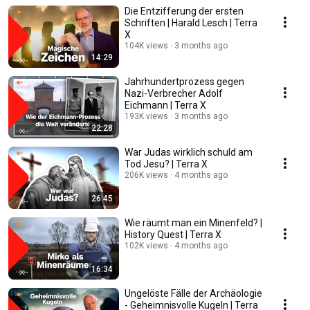
Die Entzifferung der ersten
Schriften | Harald Lesch | Terra
X
104K views
3 months ago
14:29
Jahrhundertprozess gegen
Nazi-Verbrecher Adolf
Eichmann | Terra X
193K views
3 months ago
22:28
War Judas wirklich schuld am
Tod Jesu? | Terra X
206K views
4 months ago
26:45
Wie räumt man ein Minenfeld? |
History Quest | Terra X
102K views
4 months ago
16:34
Ungelöste Fälle der Archäologie
- Geheimnisvolle Kugeln | Terra