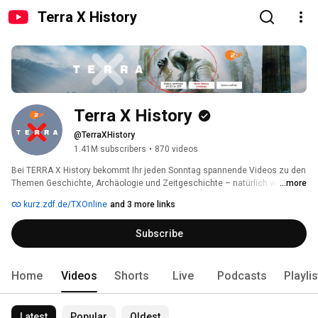
Terra X History
Terra X History
@TerraXHistory
1.41M subscribers
•
870 videos
Bei TERRA X History bekommt Ihr jeden Sonntag spannende Videos zu den 
Themen Geschichte, Archäologie und Zeitgeschichte – natürlich werbefrei 
...more
und kostenlos. Produziert wird der Kanal vom ZDF in Zusammenarbeit mit 
kurz.zdf.de/TXOnline
and 3 more links
objektiv media. 
Subscribe
Home
Videos
Shorts
Live
Podcasts
Playli
Latest
Popular
Oldest