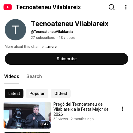
Tecnoateneu Vilablareix
Tecnoateneu Vilablareix
@TecnoateneuVilablareix
27 subscribers
•
18 videos
More about this channel
...more
Subscribe
Videos
Search
Latest
Popular
Oldest
Pregó del Tecnoateneu de
Vilablareix a la Festa Major del
2026
59 views
2 months ago
11:47