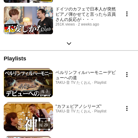
ドイツのカフェで日本人が突然
ピアノ弾かせてと言ったら店員
さんの反応が・・・
261K views
2 weeks ago
15:48
Playlists
ベルリンフィルハーモニーデビ
ューへの道
TAKU-音 TV たくおん · Playlist
3
"カフェピアノシリーズ”
TAKU-音 TV たくおん · Playlist
29