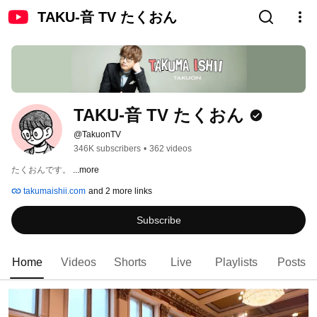
TAKU-音 TV たくおん
TAKU-音 TV たくおん
@TakuonTV
346K subscribers
•
362 videos
たくおんです。 
...more
takumaishii.com
and 2 more links
Subscribe
Home
Videos
Shorts
Live
Playlists
Posts