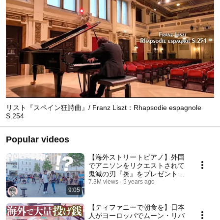
リスト『スペイン狂詩曲』/ Franz Liszt：Rhapsodie espagnole
S.254
Popular videos
【海外ストリートピアノ】外国
でアニソンをリクエストされて
鬼滅の刃『炎』をプレゼント！
『紅蓮華』も弾いてみた！
7.3M views
5 years ago
9:05
【ティファニーで朝食を】日本
人がヨーロッパでムーン・リバ