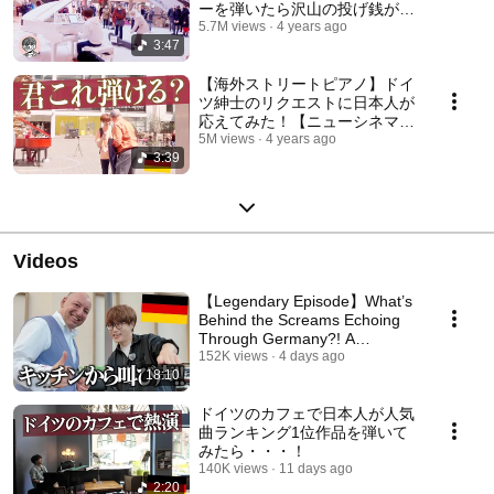
ーを弾いたら沢山の投げ銭が！
【海外ストリートピアノ】
5.7M views
4 years ago
3:47
【海外ストリートピアノ】ドイ
ツ紳士のリクエストに日本人が
応えてみた！【ニューシネマパ
ラダイス】
5M views
4 years ago
3:39
Videos
【Legendary Episode】What’s
Behind the Screams Echoing
Through Germany?! A
Japanese Musician Negoti...
152K views
4 days ago
18:10
ドイツのカフェで日本人が人気
曲ランキング1位作品を弾いて
みたら・・・！
140K views
11 days ago
2:20