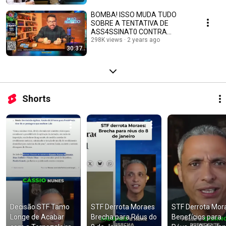
BOMBA! ISSO MUDA TUDO
SOBRE A TENTATIVA DE
ASS4SSINAT0 CONTRA
DONALD TRUMP-PAULO
298K views
2 years ago
30:37
FIGUEIREDO
Shorts
Decisão STF Tamo 
STF Derrota Moraes 
STF Derrota Mora
Longe de Acabar 
Brecha para Réus do 
Benefícios para 