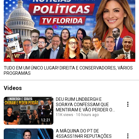
TUDO EM UM ÚNICO LUGAR! DIREITA E CONSERVADORES, VÁRIOS
PROGRAMAS
Videos
DEU RUIM LINDBERGH E
SORAYA CONFESSAM QUE
MENTIRAM E VÃO PERDER O
MANDATO
11K views
10 hours ago
12:21
A MÁQUINA DO PT DE
4SSASS1N4R REPUTAÇÕES