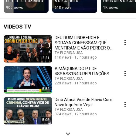
com a Tornozeleira
8 de Janeiro
Réus de 8 de Jan
900 views
618 views
1K views
VIDEOS TV
DEU RUIM LINDBERGH E
SORAYA CONFESSAM QUE
MENTIRAM E VÃO PERDER O
MANDATO
TV FLORIDA USA
11K views
10 hours ago
12:21
A MÁQUINA DO PT DE
4SSASS1N4R REPUTAÇÕES
TV FLORIDA USA
229 views
11 hours ago
5:58
Dino Ataca Vice de Flávio Com
Novo Inquérito Veja!
TV FLORIDA USA
374 views
12 hours ago
5:08