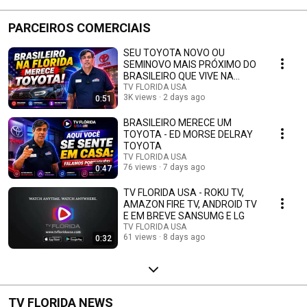
PARCEIROS COMERCIAIS
SEU TOYOTA NOVO OU
SEMINOVO MAIS PRÓXIMO DO
BRASILEIRO QUE VIVE NA
FLORIDA NA ED MORSE
TV FLORIDA USA
3K views
2 days ago
0:51
DELRAY TOYOTA
BRASILEIRO MERECE UM
TOYOTA - ED MORSE DELRAY
TOYOTA
TV FLORIDA USA
76 views
7 days ago
0:47
TV FLORIDA USA - ROKU TV,
AMAZON FIRE TV, ANDROID TV
E EM BREVE SANSUMG E LG
TV FLORIDA USA
61 views
8 days ago
0:32
TV FLORIDA NEWS