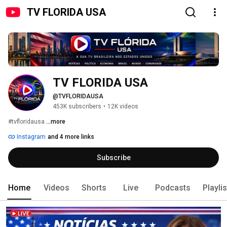
TV FLORIDA USA
TV FLORIDA USA
@TVFLORIDAUSA
453K subscribers
•
12K videos
#tvfloridausa 
...more
Instagram
and 4 more links
Subscribe
Home
Videos
Shorts
Live
Podcasts
Playli