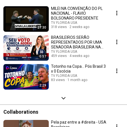
MILEI NA CONVENÇÃO DO PL
NACIONAL - FLAVIO
BOLSONARO PRESIDENTE
TV FLORIDA USA
318 views
2 weeks ago
27:30
BRASILEIROS SERÃO
REPRESENTADOS POR UMA
SENADORA BRASILEIRA NA
FLORIDA
TV FLORIDA USA
459 views
4 weeks ago
0:57
Totonho na Copa... Pós Brasil 3
x 0 Escócia
TV FLORIDA USA
83 views
1 month ago
2:29
Collaborations
Pela paz entre a #direita - USA
Brasileiras