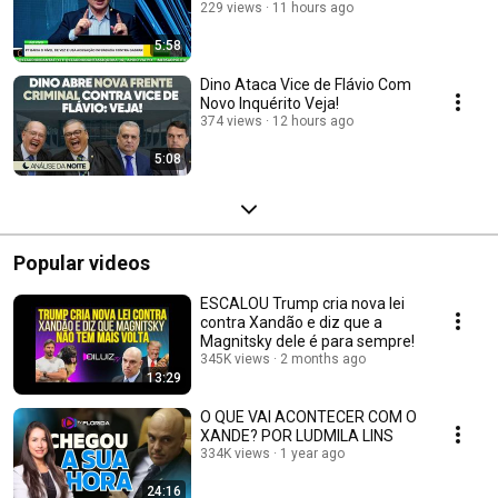
229 views
11 hours ago
5:58
Dino Ataca Vice de Flávio Com
Novo Inquérito Veja!
374 views
12 hours ago
5:08
Popular videos
ESCALOU Trump cria nova lei
contra Xandão e diz que a
Magnitsky dele é para sempre!
345K views
2 months ago
13:29
O QUE VAI ACONTECER COM O
XANDE? POR LUDMILA LINS
334K views
1 year ago
24:16