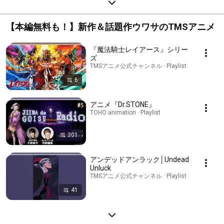
【本編無料も！】新作＆話題作ウワサのTMSアニメ
『魔法騎士レイアース』シリー
ズ
TMSアニメ公式チャンネル · Playlist
6
アニメ『Dr.STONE』
TOHO animation · Playlist
301
アンデッドアンラック│Undead
Unluck
TMSアニメ公式チャンネル · Playlist
41