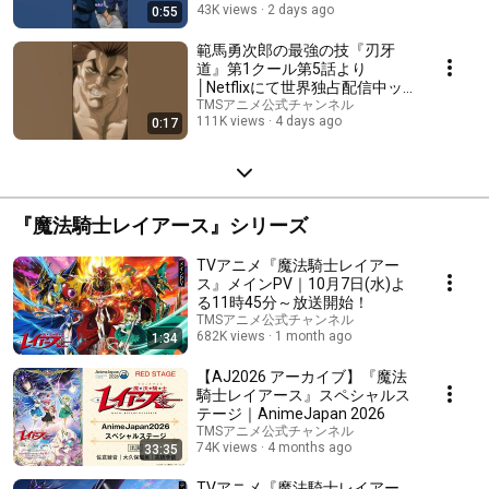
43K views
2 days ago
0:55
田直哉
範馬勇次郎の最強の技『刃牙
道』第1クール第5話より
│Netflixにて世界独占配信中ッ
ッ！ BAKI-DOU 大塚明夫
TMSアニメ公式チャンネル
111K views
4 days ago
0:17
『魔法騎士レイアース』シリーズ
TVアニメ『魔法騎士レイアー
ス』メインPV｜10月7日(水)よ
る11時45分～放送開始！
TMSアニメ公式チャンネル
682K views
1 month ago
1:34
【AJ2026 アーカイブ】『魔法
騎士レイアース』スペシャルス
テージ｜AnimeJapan 2026
TMSアニメ公式チャンネル
74K views
4 months ago
33:35
TVアニメ『魔法騎士レイアー