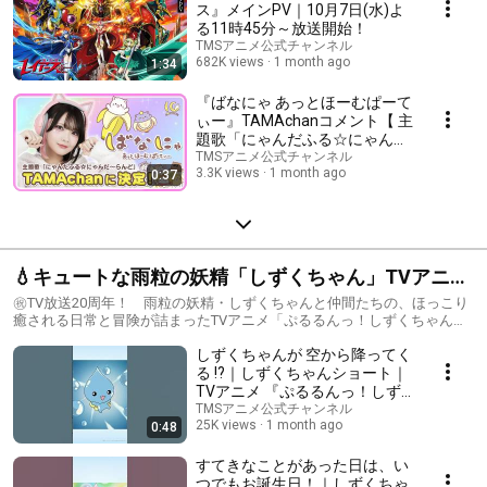
ス』メインPV｜10月7日(水)よ
る11時45分～放送開始！
TMSアニメ公式チャンネル
682K views
1 month ago
1:34
『ばなにゃ あっとほーむぱーて
ぃー』TAMAchanコメント【 主
題歌「にゃんだふる☆にゃん
だ〜らんど」】│2026年7月10
TMSアニメ公式チャンネル
3.3K views
1 month ago
0:37
日順次配信スタート！
💧キュートな雨粒の妖精「しずくちゃん」TVアニメ
シリーズ
㊗TV放送20周年！ 雨粒の妖精・しずくちゃんと仲間たちの、ほっこり
癒される日常と冒険が詰まったTVアニメ「ぷるるんっ！しずくちゃん」
シリーズを期間限定で無料公開！暑い夏も、しずくちゃんとゆるっとハ
しずくちゃんが 空から降ってく
ッピーに過ごしちゃおう💧✨
る !?｜しずくちゃんショート｜
TVアニメ 『ぷるるんっ！しず
くちゃん』 第1話より #平成ア
TMSアニメ公式チャンネル
25K views
1 month ago
0:48
ニメ #アニメ #anime #shorts
すてきなことがあった日は、い
つでもお誕生日！｜しずくちゃ