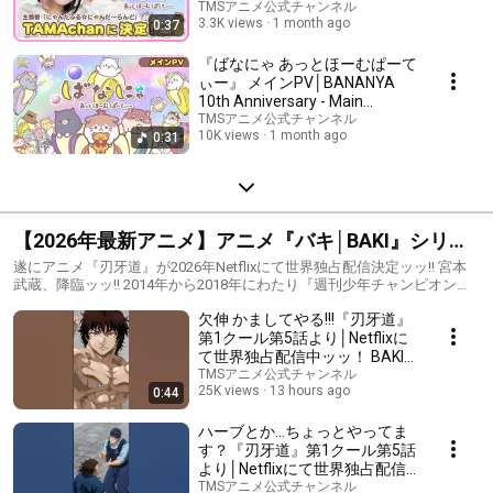
だ〜らんど」】│2026年7月10
TMSアニメ公式チャンネル
3.3K views
1 month ago
0:37
日順次配信スタート！
『ばなにゃ あっとほーむぱーて
ぃー』 メインPV│BANANYA
10th Anniversary - Main
Trailer│2026年7月10日順次配
TMSアニメ公式チャンネル
10K views
1 month ago
0:31
信スタート！
【2026年最新アニメ】アニメ『バキ│BAKI』シリー
ズッッ
遂にアニメ『刃牙道』が2026年Netflixにて世界独占配信決定ッッ‼ 宮本
武蔵、降臨ッッ‼ 2014年から2018年にわたり『週刊少年チャンピオン』
にて、連載された板垣恵介による同名コミックが原作の『刃牙道』。 “地
欠伸 かましてやる!!!『刃牙道』
上最強の親子喧嘩”が幕を閉じてから、刃牙をはじめ、歴戦のファイター
たちは耐え難い退屈に襲われる。 一方、その裏では、かの戦国最強の剣
第1クール第5話より│Netflixに
豪「宮本武蔵」を現代に蘇らせるという計画が‥‥。 現代に降臨した宮本
て世界独占配信中ッッ！ BAKI-
武蔵と、最強の地下闘技場戦士たちの死闘が、いよいよアニメーション
DOU 島﨑信長
TMSアニメ公式チャンネル
として動き出すッッ‼ 時空を超える予測不能のバトルに、乞うご期待ッ
25K views
13 hours ago
0:44
ッ‼
ハーブとか…ちょっとやってま
す？『刃牙道』第1クール第5話
より│Netflixにて世界独占配信
中ッッ！ BAKI-DOU 宮本武蔵 内
TMSアニメ公式チャンネル