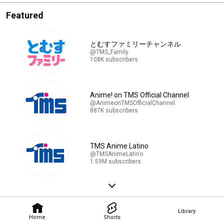
Featured
とむすファミリーチャンネル
@TMS_Family
108K subscribers
Anime! on TMS Official Channel
@AnimeonTMSOfficialChannel
887K subscribers
TMS Anime Latino
@TMSAnimeLatino
1.59M subscribers
Library
Home
Shorts