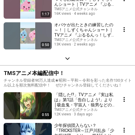
んショート｜TVアニメ 『ぷる
るんっ！しずくちゃん』 第1話
TMSアニメ公式チャンネル
16K views
4 weeks ago
1:17
より #平成アニメ #アニメ
#anime #shorts
オバケが出たときの練習したの
～！｜しずくちゃんショート｜
TVアニメ 『ぷるるんっ！しず
くちゃん』 第2話より #平成ア
TMSアニメ公式チャンネル
13K views
2 weeks ago
0:50
ニメ #アニメ #anime #shorts
TMSアニメ本編配信中！
チャンネル登録者90万人達成★昭和～平和～令和を彩った名作130タイト
ル以上を順次無料配信中！ ぜひチャンネル登録してくださいね！
「隠した!?」TVアニメ『実は私
は』第1話「告白しよう!」より
│吸血鬼・宇宙人・狼男などの
豊かな人外ヒロインラブコメ
TMSアニメ公式チャンネル
12K views
3 days ago
0:55
少年探偵団入らない？
『TRICKSTER～江戸川乱歩「少