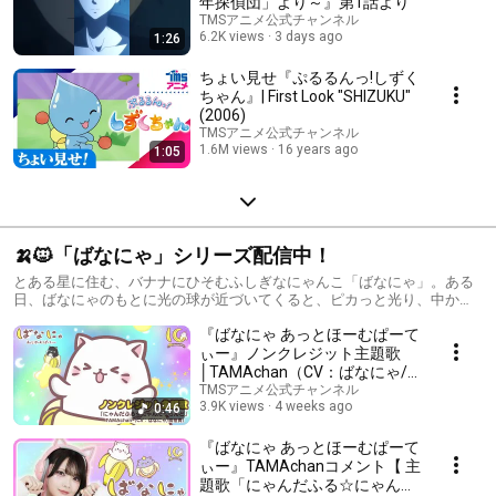
年探偵団」より～』第1話より
TMSアニメ公式チャンネル
6.2K views
3 days ago
1:26
ちょい見せ『ぷるるんっ!しずく
ちゃん』| First Look "SHIZUKU"
(2006)
TMSアニメ公式チャンネル
1.6M views
16 years ago
1:05
🍌🐱「ばなにゃ」シリーズ配信中！
とある星に住む、バナナにひそむふしぎなにゃんこ「ばなにゃ」。ある
日、ばなにゃのもとに光の球が近づいてくると、ピカっと光り、中から
小さいばなにゃ「ベイビースイート」が現われました！ あっという間に
『ばなにゃ あっとほーむぱーて
仲良しになったふたりは、世界中のあらゆる場所をめぐる大冒険へと出
かけていくことに。アニメ第3期『ばなにゃ あらうんど ざ わーるど』は
ぃー』ノンクレジット主題歌
dアニメストアにて先行配信、各プラットフォームにて順次配信開始に
│TAMAchan（CV：ばなにゃ/
ゃ！✨ 第1期「ばなにゃ バナナにひそむにゃんこ」第2期「ばなにゃ ふ
梶裕貴）「にゃんだふる☆にゃ
TMSアニメ公式チャンネル
しぎななかまたち」各配信サービスにて配信中！
3.9K views
4 weeks ago
0:46
んだ〜らんど」│ BANANYA
10th Anniversary Theme
『ばなにゃ あっとほーむぱーて
ぃー』TAMAchanコメント【 主
題歌「にゃんだふる☆にゃん