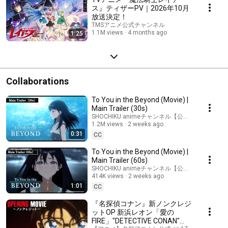
ス』ティザーPV｜2026年10月
放送決定！
TMSアニメ公式チャンネル
1.1M views
4 months ago
1:25
Collaborations
To You in the Beyond (Movie) |
Main Trailer (30s)
SHOCHIKU animeチャンネル【公式】 and 4 mor
1.2M views
2 weeks ago
0:31
CC
To You in the Beyond (Movie) |
Main Trailer (60s)
SHOCHIKU animeチャンネル【公式】 and 4 mor
414K views
2 weeks ago
1:01
CC
『名探偵コナン』新ノンクレジ
ットOP 新浜レオン「愛の
FIRE」"DETECTIVE CONAN"