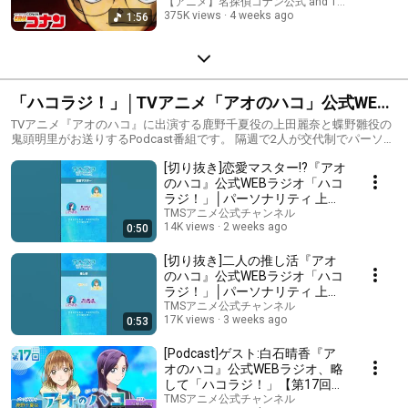
NEW OPENING Movie(2026)
【アニメ】名探偵コナン公式 and TMSアニメ公
375K views
4 weeks ago
1:56
「ハコラジ！」│TVアニメ「アオのハコ」公式WEB
ラジオ Blue Box
TVアニメ『アオのハコ』に出演する鹿野千夏役の上田麗奈と蝶野雛役の
鬼頭明里がお送りするPodcast番組です。 隔週で2人が交代制でパーソナ
リティを務め、毎回ゲストをお迎えしてTVアニメ『アオのハコ』をどこ
[切り抜き]恋愛マスター!?『アオ
までもアオく盛り上げます！
のハコ』公式WEBラジオ「ハコ
ラジ！」│パーソナリティ 上田
麗奈 & 鬼頭明里 ゲスト 白石晴
TMSアニメ公式チャンネル
14K views
2 weeks ago
0:50
香 #アニハコ
[切り抜き]二人の推し活『アオ
のハコ』公式WEBラジオ「ハコ
ラジ！」│パーソナリティ 上田
麗奈 & 鬼頭明里 ゲスト 白石晴
TMSアニメ公式チャンネル
17K views
3 weeks ago
0:53
香 #アニハコ
[Podcast]ゲスト:白石晴香『ア
オのハコ』公式WEBラジオ、略
して「ハコラジ！」【第17回】
パーソナリティ: 上田麗奈│#ア
TMSアニメ公式チャンネル