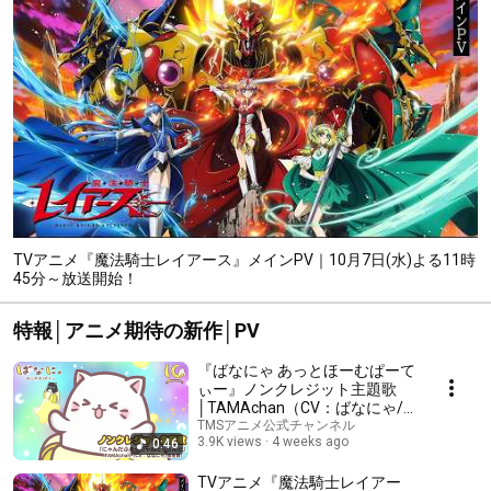
TVアニメ『魔法騎士レイアース』メインPV｜10月7日(水)よる11時
45分～放送開始！
特報│アニメ期待の新作│PV
『ばなにゃ あっとほーむぱーて
ぃー』ノンクレジット主題歌
│TAMAchan（CV：ばなにゃ/
梶裕貴）「にゃんだふる☆にゃ
TMSアニメ公式チャンネル
3.9K views
4 weeks ago
0:46
んだ〜らんど」│ BANANYA
10th Anniversary Theme
TVアニメ『魔法騎士レイアー