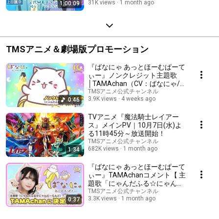
31K views
1 month ago
1:00:09
ニハコ
TMSアニメ＆劇場版プロモーション
『ばなにゃ あっとほーむぱーて
ぃー』ノンクレジット主題歌
│TAMAchan（CV：ばなにゃ/
梶裕貴）「にゃんだふる☆にゃ
TMSアニメ公式チャンネル
3.9K views
4 weeks ago
0:46
んだ〜らんど」│ BANANYA
10th Anniversary Theme
TVアニメ『魔法騎士レイアー
ス』メインPV｜10月7日(水)よ
る11時45分～放送開始！
TMSアニメ公式チャンネル
682K views
1 month ago
1:34
『ばなにゃ あっとほーむぱーて
ぃー』TAMAchanコメント【 主
題歌「にゃんだふる☆にゃん
だ〜らんど」】│2026年7月10
TMSアニメ公式チャンネル
3.3K views
1 month ago
0:37
日順次配信スタート！