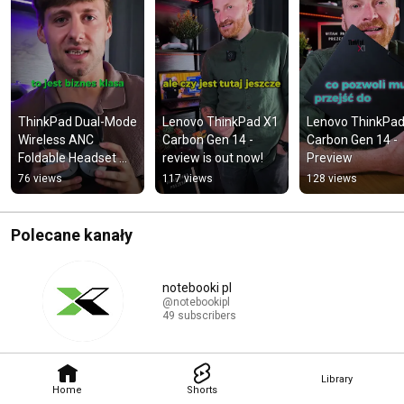
ThinkPad Dual-Mode 
Lenovo ThinkPad X1 
Lenovo ThinkPad
Wireless ANC 
Carbon Gen 14 - 
Carbon Gen 14 - 
Foldable Headset 
review is out now!
Preview
8550 - teaser
76 views
117 views
128 views
Polecane kanały
notebooki pl
@notebookipl
49 subscribers
Library
Home
Shorts