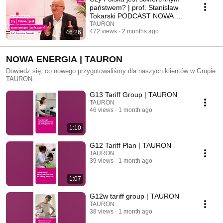
państwem? | prof. Stanisław
Tokarski PODCAST NOWA
ENERGIA #1
TAURON
472 views
2 months ago
46:26
NOWA ENERGIA | TAURON
Dowiedz się, co nowego przygotowaliśmy dla naszych klientów w Grupie
TAURON.
G13 Tariff Group | TAURON
TAURON
46 views
1 month ago
1:10
G12 Tariff Plan | TAURON
TAURON
39 views
1 month ago
1:07
G12w tariff group | TAURON
TAURON
38 views
1 month ago