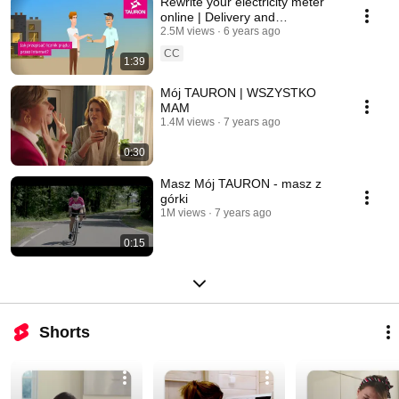
Rewrite your electricity meter
online | Delivery and
Acceptance Protocol
2.5M views
6 years ago
CC
1:39
Mój TAURON | WSZYSTKO
MAM
1.4M views
7 years ago
0:30
Masz Mój TAURON - masz z
górki
1M views
7 years ago
0:15
Shorts