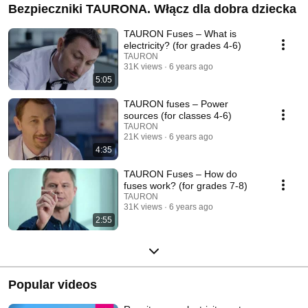
Bezpieczniki TAURONA. Włącz dla dobra dziecka
TAURON Fuses – What is
electricity? (for grades 4-6)
TAURON
31K views
6 years ago
5:05
TAURON fuses – Power
sources (for classes 4-6)
TAURON
21K views
6 years ago
4:35
TAURON Fuses – How do
fuses work? (for grades 7-8)
TAURON
31K views
6 years ago
2:55
Popular videos