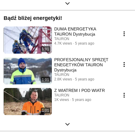
Bądź bliżej energetyki!
DUMA ENERGETYKA
TAURON Dystrybucja
TAURON
4.7K views
5 years ago
1:01
PROFESJONALNY SPRZĘT
ENEGETYKÓW TAURON
Dystrybucja
TAURON
2.8K views
5 years ago
1:01
Z WIATREM I POD WIATR
TAURON
1K views
5 years ago
1:01