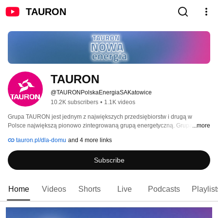
TAURON
TAURON
@TAURONPolskaEnergiaSAKatowice
10.2K subscribers
•
1.1K videos
Grupa TAURON jest jednym z największych przedsiębiorstw i drugą w 
Polsce największą pionowo zintegrowaną grupą energetyczną. Grupa 
...more
zatrudnia niemal 19 tys. osób. 
tauron.pl/dla-domu
and 4 more links
Subscribe
Home
Videos
Shorts
Live
Podcasts
Playlist