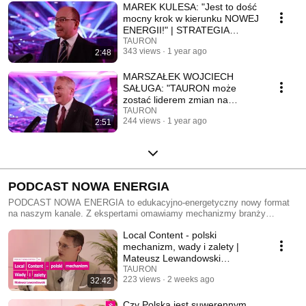
MAREK KULESA: "Jest to dość
mocny krok w kierunku NOWEJ
ENERGII!" | STRATEGIA
TAURON 2025-35
TAURON
343 views
1 year ago
2:48
MARSZAŁEK WOJCIECH
SAŁUGA: "TAURON może
zostać liderem zmian na
południu" | STRATEGIA
TAURON
244 views
1 year ago
2:51
TAURON 2025-35
PODCAST NOWA ENERGIA
PODCAST NOWA ENERGIA to edukacyjno-energetyczny nowy format
na naszym kanale. Z ekspertami omawiamy mechanizmy branży
energetycznej, inwestycje w OZE, dekarbonizacje, ESG, CSR - a przede
Local Content - polski
wszystkim dodajemy NOWEJ ENERGII. Odcinki pełne konkretów – od
farm wiatrowych po strategie dla klientów i inicjatywy, w które się chętnie
mechanizm, wady i zalety |
angażujemy jako TAURON. Dołącz do rozmowy z nową energią!
Mateusz Lewandowski
Gospodarzem podcastu jest Łukasz Opoka. Nowe odcinki będą
PODCAST NOWA ENERGIA #2
TAURON
pojawiały się na kanale YouTube i Spotify. Bądź na bieżąco!
223 views
2 weeks ago
32:42
Czy Polska jest suwerennym