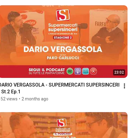
23:02
DARIO VERGASSOLA - SUPERMERCATI SUPERSINCERI 
- St.2 Ep.1
152 views
•
2 months ago