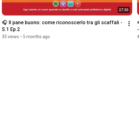
27:30
🎧 Il pane buono: come riconoscerlo tra gli scaffali - 
S.1 Ep.2
35 views
•
5 months ago