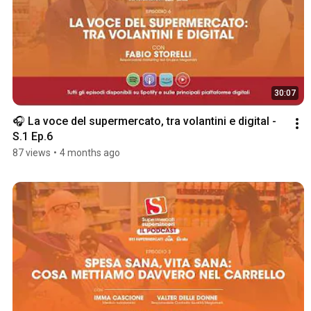
30:07
🎧 La voce del supermercato, tra volantini e digital - 
S.1 Ep.6
87 views
•
4 months ago