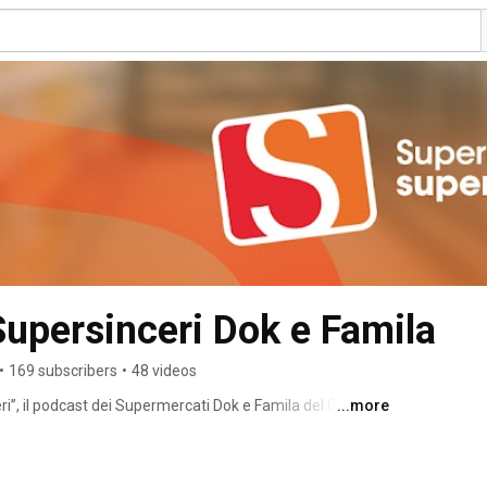
upersinceri Dok e Famila
•
169 subscribers
•
48 videos
”, il podcast dei Supermercati Dok e Famila del Gruppo 
...more
o come non l’avete mai ascoltato. 