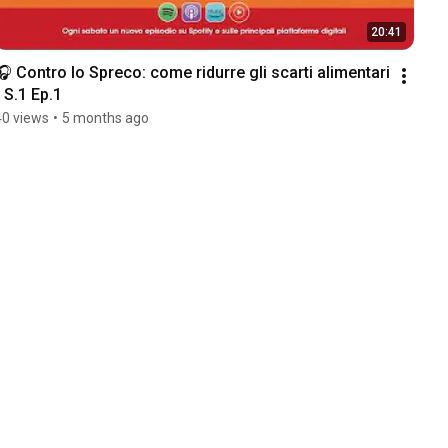
20:41
🎧 Contro lo Spreco: come ridurre gli scarti alimentari 
- S.1 Ep.1
40 views
•
5 months ago