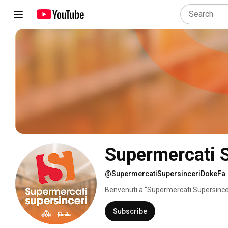
Supermercati S
@SupermercatiSupersinceriDokeFa
Benvenuti a “Supermercati Supersinceri
Megamark che racconta il supermercat
Subscribe