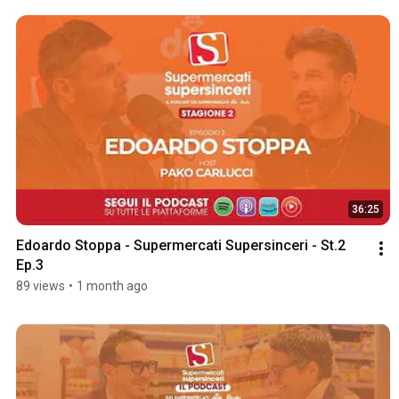
36:25
Edoardo Stoppa - Supermercati Supersinceri - St.2 
Ep.3
89 views
•
1 month ago