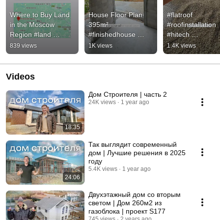
Where to Buy Land 
House Floor Plan 
#flatroof 
in the Moscow 
395m² 
#roofinstallation 
Region #land 
#finishedhouse 
#hitech 
#plotofland 
#architecture 
#premiumrealest
839 views
1K views
1.4K views
#homeconstruction 
#privatedomes 
#buyingahouse
#realestate
Videos
Дом Строителя | часть 2
24K views
1 year ago
18:35
Так выглядит современный
дом | Лучшие решения в 2025
году
5.4K views
1 year ago
24:06
Двухэтажный дом со вторым
светом | Дом 260м2 из
газоблока | проект S177
745 views
2 years ago