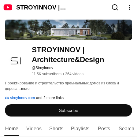
STROYINNOV |
Architecture&Design
STROYINNOV | 
Architecture&Design
@Stroyinnov
11.5K subscribers
•
264 videos
Проектирование и строительство премиальных домов из блока и 
дерева 
...more
stroyinnov.com
and 2 more links
Subscribe
Home
Videos
Shorts
Playlists
Posts
Search