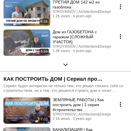
ТРЕТИЙ ДОМ 142 м2 из
газоблока
STROYINNOV | Architecture&Design
1.2K views
4 years ago
8:26
Дом из ГАЗОБЕТОНА с
гаражом [СЛОЖНЫЙ
УЧАСТОК]
STROYINNOV | Architecture&Design
1.4K views
4 years ago
9:59
КАК ПОСТРОИТЬ ДОМ | Сериал про
строительство дома 2023
Сериал будет интересен не только тем, кто решил связать себя со
строительством, но и тем, кто решился строить дом и хочет
понимать процессы строительства! Понимание строительных
ЗЕМЛЯНЫЕ РАБОТЫ | Как
процессов не только поможет подобрать надёжного заказчика, но и
не оказаться обманутым 🙌 Так о чём же мы будем говорить в
построить дом | 1 серия
сериале? 🔹 земляные работы 🔹 фундамент 🔹 кладка стен 🔹 окна,
#строительство
армопояс 🔹 кровельные работы 🔹 приёмка работ
#малоэтажноестроительство
STROYINNOV | Architecture&Design
2.1K views
3 years ago
7:03
КАНАЛИЗАЦИЯ | Как