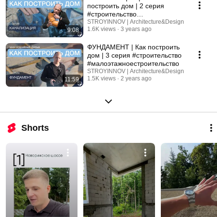
построить дом | 2 серия
#строительство
#малоэтажноестроительство
STROYINNOV | Architecture&Design
1.6K views
3 years ago
9:08
ФУНДАМЕНТ | Как построить
дом | 3 серия #строительство
#малоэтажноестроительство
STROYINNOV | Architecture&Design
1.5K views
2 years ago
11:59
Shorts