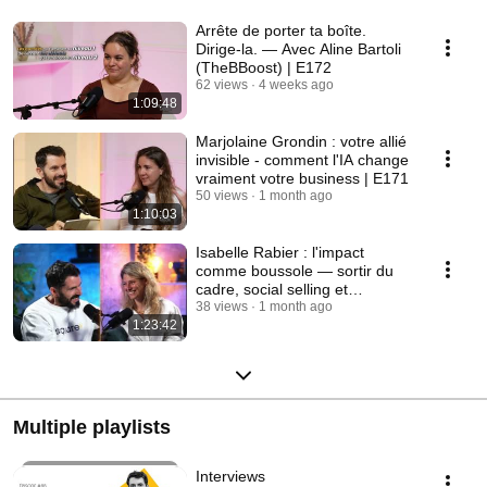
Arrête de porter ta boîte.
Dirige-la. — Avec Aline Bartoli
(TheBBoost) | E172
62 views
4 weeks ago
1:09:48
Marjolaine Grondin : votre allié
invisible - comment l'IA change
vraiment votre business | E171
50 views
1 month ago
1:10:03
Isabelle Rabier : l'impact
comme boussole — sortir du
cadre, social selling et
croissance | E170
38 views
1 month ago
1:23:42
Multiple playlists
Interviews