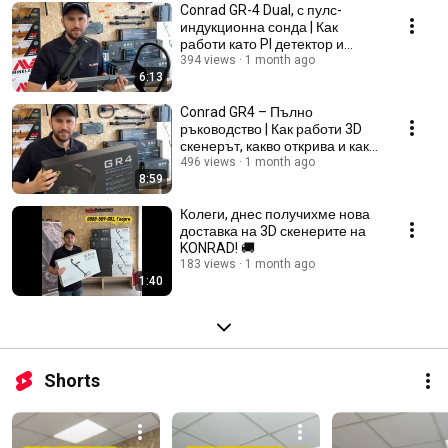
Conrad GR-4 Dual, с пулс-
индукционна сонда | Как
работи като PI детектор и
какви режими има
394 views
1 month ago
6:13
Conrad GR4 – Пълно
ръководство | Как работи 3D
скенерът, какво открива и как
се разчитат резултатите
496 views
1 month ago
8:59
Колеги, днес получихме нова
доставка на 3D скенерите на
KONRAD! 🚚
183 views
1 month ago
1:40
Shorts