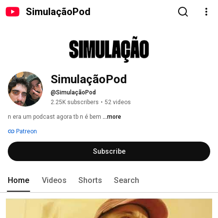
SimulaçãoPod
SimulaçãoPod
@SimulaçãoPod
2.25K subscribers
•
52 videos
n era um podcast agora tb n é bem 
...more
Patreon
Subscribe
Home
Videos
Shorts
Search