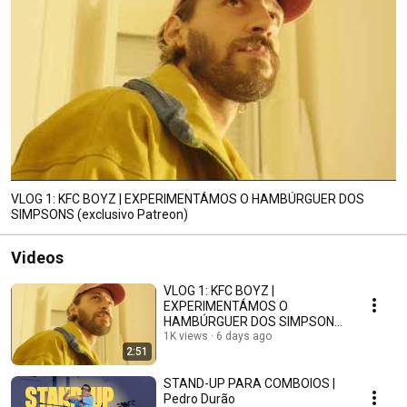
VLOG 1: KFC BOYZ | EXPERIMENTÁMOS O HAMBÚRGUER DOS
SIMPSONS (exclusivo Patreon)
Videos
VLOG 1: KFC BOYZ |
EXPERIMENTÁMOS O
HAMBÚRGUER DOS SIMPSONS
(exclusivo Patreon)
1K views
6 days ago
2:51
STAND-UP PARA COMBOIOS |
Pedro Durão