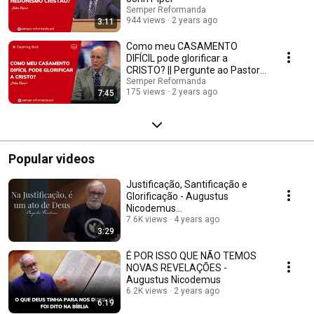
Semper Reformanda
944 views
2 years ago
3:11
Como meu CASAMENTO
DIFÍCIL pode glorificar a
CRISTO? || Pergunte ao Pastor
John Piper
Semper Reformanda
175 views
2 years ago
7:45
Popular videos
Justificação, Santificação e
Glorificação - Augustus
Nicodemus
#SantificaçãoArtificial
7.6K views
4 years ago
3:29
É POR ISSO QUE NÃO TEMOS
NOVAS REVELAÇÕES -
Augustus Nicodemus
6.2K views
2 years ago
6:19