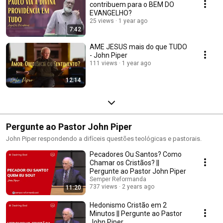
contribuem para o BEM DO
EVANGELHO?
25 views
1 year ago
7:42
AME JESUS mais do que TUDO
- John Piper
111 views
1 year ago
12:14
Pergunte ao Pastor John Piper
John Piper respondendo a difíceis questões teológicas e pastorais.
Pecadores Ou Santos? Como
Chamar os Cristãos? ||
Pergunte ao Pastor John Piper
Semper Reformanda
737 views
2 years ago
11:20
Hedonismo Cristão em 2
Minutos || Pergunte ao Pastor
John Piper