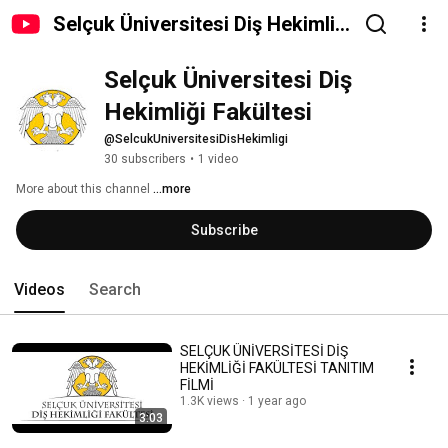
Selçuk Üniversitesi Diş Hekimliği
Fakültesi
Selçuk Üniversitesi Diş 
Hekimliği Fakültesi
@SelcukUniversitesiDisHekimligi
30 subscribers
•
1 video
More about this channel
...more
Subscribe
Videos
Search
SELÇUK ÜNİVERSİTESİ DİŞ
HEKİMLİĞİ FAKÜLTESİ TANITIM
FİLMİ
1.3K views
1 year ago
3:03