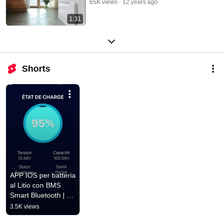
65K views
12 years ago
1:31
Shorts
APP IOS per batteria 
al Litio con BMS 
Smart Bluetooth | 
Ultimatron France
3.5K views