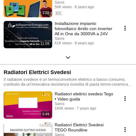
IoRisparmioEnergia.com
Saros
50K views
8 years ago
1:28
CC
Installazione impianto
fotovoltaico ibrido con inverter
All in One da 3000VA a 24V
Saros
61K views
8 years ago
11:09
Radiatori Elettrici Svedesi
Il radiatore svedese è un termoconvettore elettrico a basso consumo,
costituito da un’innovativa resistenza rivestita di pasta termo-ceramica
contenuta all’interno di un dissipatore in alluminio. Per effetto camino
Radiatori elettrici svedesi Tego
l’aria calda sale all’interno del radiatore stesso ed esce nell’ambiente
esterno aspirando aria fredda dal basso.
• Video guida
Saros
160K views
7 years ago
3:49
Radiatori Elettrici Svedesi
TEGO Roundline
Saros