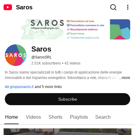
Saros
Saros
@SarosSRL
2.51K subscribers
•
42 videos
In Saros siamo specializzati in tutti i campi di applicazione delle energie 
rinnovabili e del risparmio energetico: fotovoltaico a rete, impianti ad isola, 
...more
efficientamento energetico, riscaldamento elettrico, illuminazione led e molto 
grupposaros.it
and 5 more links
altro. 
Subscribe
Home
Videos
Shorts
Playlists
Search