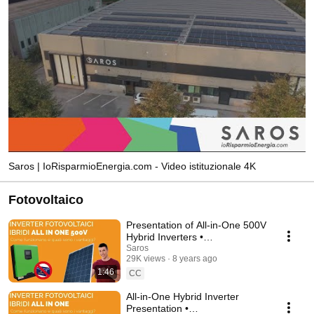
Saros | IoRisparmioEnergia.com - Video istituzionale 4K
Fotovoltaico
Presentation of All-in-One 500V
Hybrid Inverters •
IoRisparmioEnergia.com
Saros
29K views
8 years ago
1:46
CC
All-in-One Hybrid Inverter
Presentation •