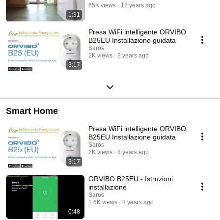
65K views
12 years ago
1:31
Presa WiFi intelligente ORVIBO
B25EU Installazione guidata
Saros
2K views
8 years ago
3:17
Smart Home
Presa WiFi intelligente ORVIBO
B25EU Installazione guidata
Saros
2K views
8 years ago
3:17
ORVIBO B25EU - Istruzioni
installazione
Saros
1.6K views
8 years ago
0:48