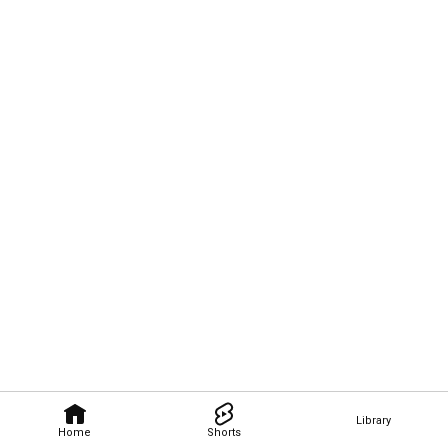
Library
Home
Shorts