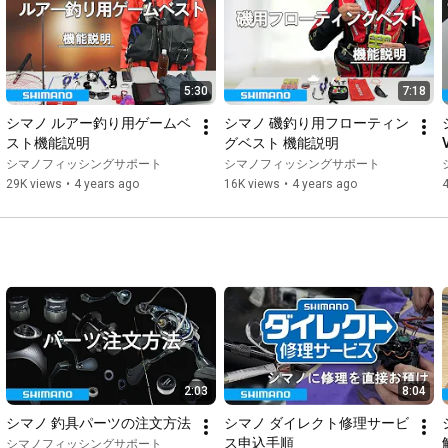
5:30
7:18
シマノ ルアー釣り用ゲームベ
シマノ 磯釣り用フローティン
スト機能説明
グベスト 機能説明
シマノフィッシングサポート
シマノフィッシングサポート
29K views
•
4 years ago
16K views
•
4 years ago
4
2:03
8:04
シマノ 釣具パーツの注文方法
シマノ ダイレクト修理サービ
ス申込手順
シマノフィッシングサポート