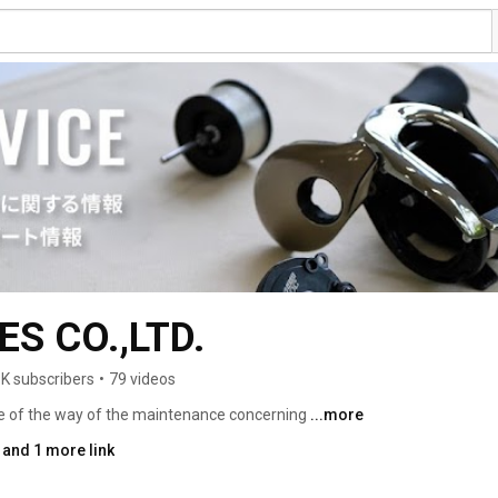
S CO.,LTD.
9K subscribers
•
79 videos
e of the way of the maintenance concerning 
...more
and 1 more link