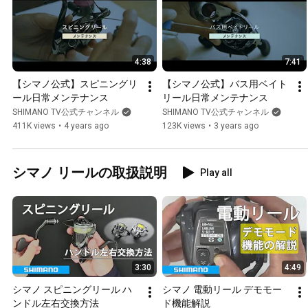
4:38
7:41
【シマノ公式】スピニングリ
【シマノ公式】バス用ベイト
ール日常メンテナンス
リール日常メンテナンス
SHIMANO TV公式チャンネル
SHIMANO TV公式チャンネル
411K views
•
4 years ago
123K views
•
3 years ago
シマノ リールの取扱説明
Play all
3:30
4:49
シマノ スピニングリール ハ
シマノ 電動リール デモモー
ンドル左右交換方法
ド機能解説