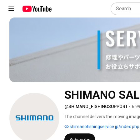
SHIMANO SALE
@SHIMANO_FISHINGSUPPORT
•
6.9
The channel delivers the moving imag
shimanofishingservice.jp/index.php
Subscribe