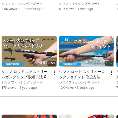
ついて
シマノフィッシングサポート
シマノフィッシングサポート
2.6K views
•
11 months ago
5.3K views
•
1 year ago
0:53
1:55
シマノ ロッド エクストリー
シマノ ロッド スクリューロ
ムガングリップ 脱着方法 Xシ
ックジョイント 取扱方法
ートカスタムトリガー
シマノフィッシングサポート
シマノフィッシングサポート
17K views
•
5 years ago
12K views
•
3 years ago