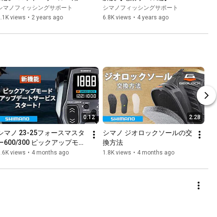
の修理
シマノフィッシングサポート
シマノフィッシングサポート
.1K views
•
2 years ago
6.8K views
•
4 years ago
0:12
2:28
シマノ 23-25フォースマスタ
シマノ ジオロックソールの交
ー600/300 ピックアップモー
換方法
ド アップデートサービス
.6K views
•
4 months ago
1.8K views
•
4 months ago