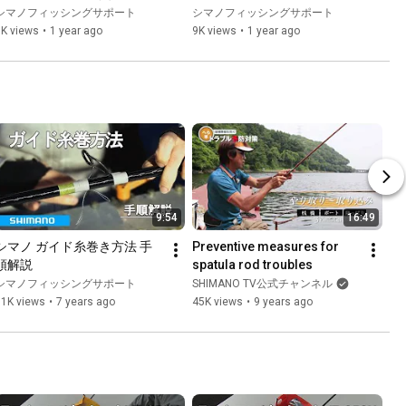
シマノフィッシングサポート
シマノフィッシングサポート
3K views
•
1 year ago
9K views
•
1 year ago
9:54
16:49
シマノ ガイド糸巻き方法 手
Preventive measures for 
順解説
spatula rod troubles
シマノフィッシングサポート
SHIMANO TV公式チャンネル
71K views
•
7 years ago
45K views
•
9 years ago