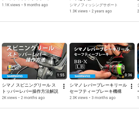
1.1K views
•
9 months ago
シマノフィッシングサポート
1.3K views
•
2 years ago
2
1:55
0:36
シマノ スピニングリール ス
シマノ レバーブレーキリール 
トッパーレバー操作方法解説
セーフティーブレーキ機構
2K views
•
2 months ago
2.3K views
•
3 months ago
1