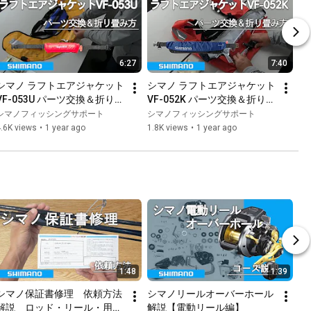
6:27
7:40
シマノ ラフトエアジャケット 
シマノ ラフトエアジャケット 
VF-053U パーツ交換＆折り畳
VF-052K パーツ交換＆折り畳
み方
み方
シマノフィッシングサポート
シマノフィッシングサポート
.6K views
•
1 year ago
1.8K views
•
1 year ago
1:48
1:39
シマノ保証書修理　依頼方法
シマノリールオーバーホール
解説　ロッド・リール・用品
解説【電動リール編】