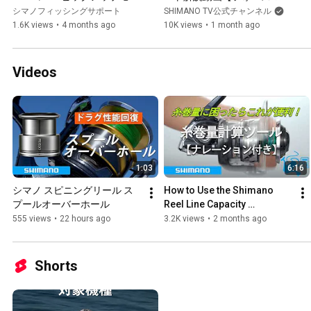
ド アップデートサービス
ター300/600シリーズ】
シマノフィッシングサポート
SHIMANO TV公式チャンネル
1.6K views
•
4 months ago
10K views
•
1 month ago
Videos
1:03
6:16
シマノ スピニングリール ス
How to Use the Shimano 
プールオーバーホール
Reel Line Capacity 
Calculator [With Narration]
555 views
•
22 hours ago
3.2K views
•
2 months ago
Shorts