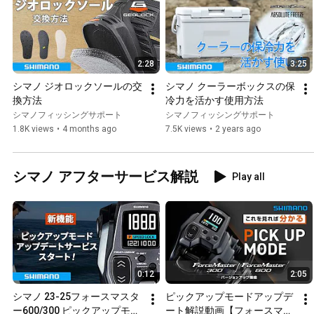
2:28
3:25
シマノ ジオロックソールの交
シマノ クーラーボックスの保
換方法
冷力を活かす使用方法
シマノフィッシングサポート
シマノフィッシングサポート
1.8K views
•
4 months ago
7.5K views
•
2 years ago
シマノ アフターサービス解説
Play all
0:12
2:05
シマノ 23-25フォースマスタ
ピックアップモードアップデ
ー600/300 ピックアップモー
ート解説動画【フォースマス