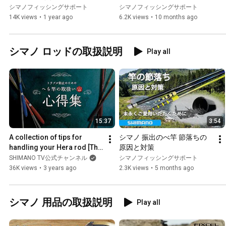
シマノフィッシングサポート
シマノフィッシングサポート
14K views
•
1 year ago
6.2K views
•
10 months ago
シマノ ロッドの取扱説明
Play all
15:37
3:54
A collection of tips for 
シマノ 振出のべ竿 節落ちの
handling your Hera rod [The 
原因と対策
secret to avoiding trouble 
SHIMANO TV公式チャンネル
シマノフィッシングサポート
and enjoying your...
36K views
•
3 years ago
2.3K views
•
5 months ago
シマノ 用品の取扱説明
Play all