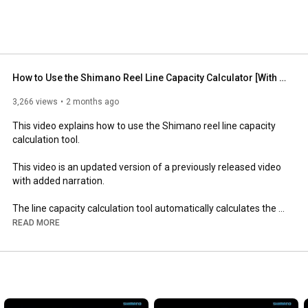
How to Use the Shimano Reel Line Capacity Calculator [With Narration]
3,266 views
2 months ago
This video explains how to use the Shimano reel line capacity 
calculation tool.

This video is an updated version of a previously released video 
with added narration.

The line capacity calculation tool automatically calculates the 
amount of main line and backing line that can be wound onto a 
READ MORE
reel spool.

This tool can also calculate the amount of line for line sizes and 
types not listed in the specifications!

This line capacity calculation tool can be used with any type of 