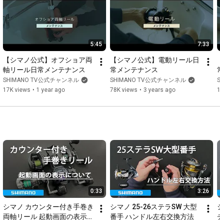
reel, including spinning reels, baitcasting reels, conventional 
reels, and electric reels.

*Actual line capacity may vary depending on the type of line 
5:45
7:33
and winding tension.

【シマノ公式】オフショア両
【シマノ公式】電動リール日
Please use the calculated line capacity as a guideline only.

軸リール日常メンテナンス
常メンテナンス
SHIMANO TV公式チャンネル
SHIMANO TV公式チャンネル
17K views
•
1 year ago
78K views
•
3 years ago
https://www.shimanofishingservice.jp/...
*Narration in this video is provided by Ondoku-san.

#Shimano
#SHIMANO
#Line
 capacity 
#Line
 capacity calculator 
#Underwinding
#Line
 winding
0:33
3:26
シマノ カウンター付き手巻き
シマノ 25-26ステラSW 大型
両軸リール 起動画面の表示に
番手 ハンドル左右交換方法