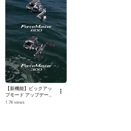
【新機能】ピックアッ
プモード アップデート
サービス スタート!
1.7K views