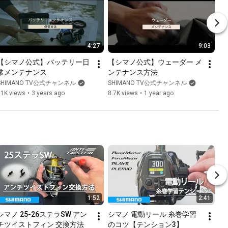
4:27
9:03
【シマノ公式】バッテリー日
【シマノ公式】ウェーダー メ
常メンテナンス
ンテナンス方法
SHIMANO TV公式チャンネル
SHIMANO TV公式チャンネル
11K views
•
3 years ago
8.7K views
•
1 year ago
1:52
2:41
シマノ 25-26ステラSW アン
シマノ 電動リール 糸巻学習
チツイストフィン 交換方法
のコツ【テンション3】