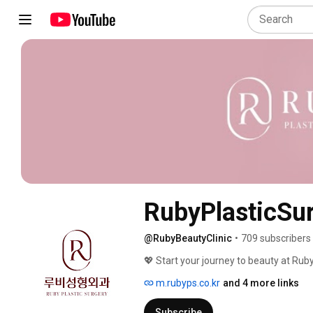
RubyPlasticSu
@RubyBeautyClinic
•
709 subscribers
💖 Start your journey to beauty at Ruby
m.rubyps.co.kr
and 4 more links
Subscribe