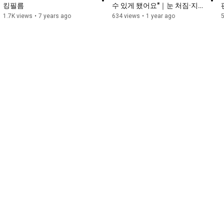
킹필름
수 있게 됐어요"｜눈 처짐·지방
재배치·눈썹하거상 리얼후기
1.7K views
•
7 years ago
634 views
•
1 year ago