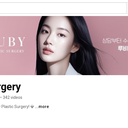
rgery
•
342 videos
 Plastic Surgery! 💎 
...more