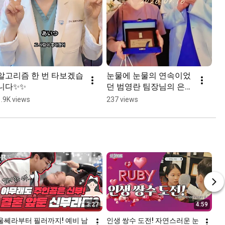
알고리즘 한 번 타보겠습
눈물에 눈물의 연속이었
니다✨✨
던 범영란 팀장님의 은퇴
식 #루비성형외과 #신사
1.9K views
237 views
역성형외과 #은퇴식 #강
남성형외과 #성형외과
3:27
4:59
울쎄라부터 필러까지! 예비 남
인생 쌍수 도전! 자연스러운 눈