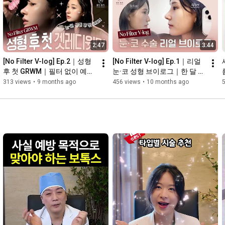
2:47
3:44
[No Filter V-log] Ep.2｜성형 
[No Filter V-log] Ep.1｜리얼 
후 첫 GRWM｜필터 없이 예뻐
눈·코 성형 브이로그｜한 달 동
진 하루
안의 변화
313 views
•
9 months ago
456 views
•
10 months ago