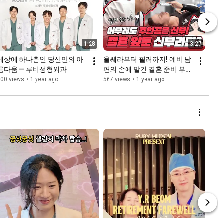
1:28
3:27
세상에 하나뿐인 당신만의 아
울쎄라부터 필러까지! 예비 남
름다움 — 루비성형외과
편의 손에 맡긴 결혼 준비 뷰티 
시술 브이로그
500 views
•
1 year ago
567 views
•
1 year ago