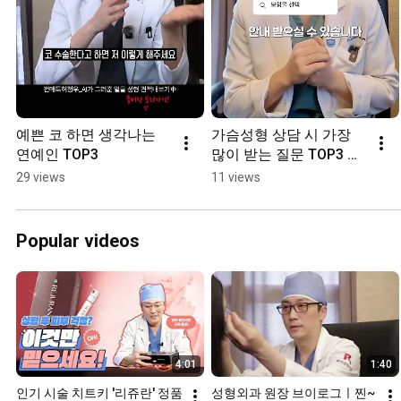
예쁜 코 하면 생각나는 
가슴성형 상담 시 가장 
연예인 TOP3
많이 받는 질문 TOP3 알
려드릴게요✔️
29 views
11 views
Popular videos
4:01
1:40
인기 시술 치트키 '리쥬란' 정품 
성형외과 원장 브이로그ㅣ찐~