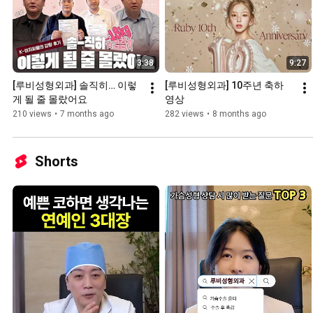
3:38
9:27
[루비성형외과] 솔직히… 이렇
[루비성형외과] 10주년 축하 
게 될 줄 몰랐어요
영상
210 views
•
7 months ago
282 views
•
8 months ago
Shorts