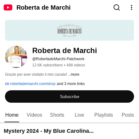
Roberta de Marchi
Roberta de Marchi
@RobertadeMarchi-Patchwork
12.6K subscribers
•
498 videos
Grazie per aver visitato il mio canale! 
...more
robertademarchi.com/shop
and 3 more links
Subscribe
Home
Videos
Shorts
Live
Playlists
Posts
Mystery 2024 - My Blue Carolina...