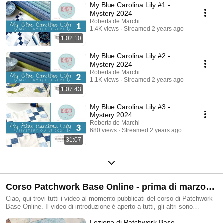
My Blue Carolina Lily #1 -
Mystery 2024
Roberta de Marchi
1.4K views
Streamed 2 years ago
1:02:10
My Blue Carolina Lily #2 -
Mystery 2024
Roberta de Marchi
1.1K views
Streamed 2 years ago
1:07:43
My Blue Carolina Lily #3 -
Mystery 2024
Roberta de Marchi
680 views
Streamed 2 years ago
31:07
Corso Patchwork Base Online - prima di marzo
2026
Ciao, qui trovi tutti i video al momento pubblicati del corso di Patchwork
Base Online. Il video di introduzione è aperto a tutti, gli altri sono
riservati solo agli iscritti al corso (con accesso a YouTube effettuato). Se
Lezione di Patchwork Base -
vuoi imparare questa bellissima tecnica per realizzare tanti fantastici