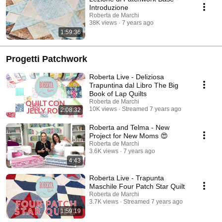
progetti di cucito, segui Roberta De Marchi, designer e insegnate di
Introduzione
patchwork, in questo esauriente ed approfondito corso! Vuoi maggiori
Roberta de Marchi
informazioni? Contatta patchworkonline.base@robertademarchi.com
38K views
7 years ago
1:59:36
Progetti Patchwork
Roberta Live - Deliziosa
Trapuntina dal Libro The Big
Book of Lap Quilts
Roberta de Marchi
10K views
Streamed 7 years ago
2:08:32
Roberta and Telma - New
Project for New Moms 😍
Roberta de Marchi
3.6K views
7 years ago
4:43
Roberta Live - Trapunta
Maschile Four Patch Star Quilt
Roberta de Marchi
3.7K views
Streamed 7 years ago
1:59:19