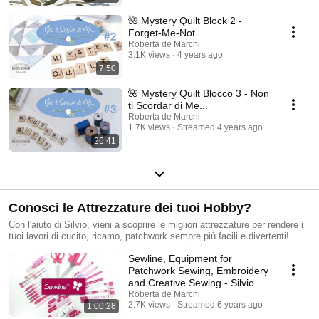
🌺 Mystery Quilt Block 2 -
Forget-Me-Not...
Roberta de Marchi
3.1K views
4 years ago
7:50
🌺 Mystery Quilt Blocco 3 - Non
ti Scordar di Me...
Roberta de Marchi
1.7K views
Streamed 4 years ago
26:41
Conosci le Attrezzature dei tuoi Hobby?
Con l'aiuto di Silvio, vieni a scoprire le migliori attrezzature per rendere i
tuoi lavori di cucito, ricamo, patchwork sempre più facili e divertenti!
Sewline, Equipment for
Patchwork Sewing, Embroidery
and Creative Sewing - Silvio
Afternoon Live
Roberta de Marchi
2.7K views
Streamed 6 years ago
1:00:28